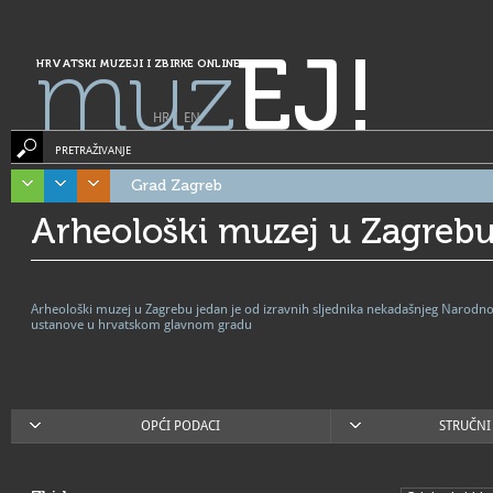
muz
EJ!
HRVATSKI MUZEJI I ZBIRKE ONLINE
HR
|
EN
PRETRAŽIVANJE
Grad Zagreb
Arheološki muzej u Zagreb
Arheološki muzej u Zagrebu jedan je od izravnih sljednika nekadašnjeg Narodno
ustanove u hrvatskom glavnom gradu
OPĆI PODACI
STRUČNI 