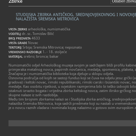
Zbirke
STUDIJSKA ZBIRKA ANTIČKOG, SREDNJOVJEKOVNOG I NOVOV
NALAZIŠTA SREMSKA MITROVICA
arheološka, numizmatička
VRSTA ZBIRKE
dr. sc. Tomislav Bilić
VODITELJ
4633
BROJ PREDMETA
Novac
VRSTA GRAĐE
Srbija; Sremska Mitrovica; nepoznato
TERITORIJ
1. - 18. stoljeće
VREMENSKO RAZDOBLJE
srebro; bronca; bakar
MATERIJAL
Numizmatički odjel Arheološkog muzeja svojim je sadržajem bliži profilu kabine
primjeraka metalnog novca, papirnih novčanica, medalja, spomenica, plaketa, z
Značajna je i numizmatička biblioteka koja djeluje u sklopu odjela.
Osnovna područja od kojih se sastoji fundus koji se čuva na odjelu jesu: grčki
gradova) i keltski novac, rimski republikanski, rimski carski i bizantski novac, no
medalje. Kao osobitu rijetkost, u svjetskim razmjerima bilo bi teško izdvojiti bilo
istaknuti izrazito bogata i vrijedna zbirka keltskog novca, zatim ilirsko-grčkog n
skupne nalaze iz svih razdoblja.
Među tim brojnim zbirkama nalazi se i Studijska zbirka antičkog, srednjovjeko
nalazišta Sremska Mitrovica, koja sadrži predmete koji su nastali u vremenskom r
je o novcu raznih vladara i nominala kojeg nalazimo u gotovo svim europskim 