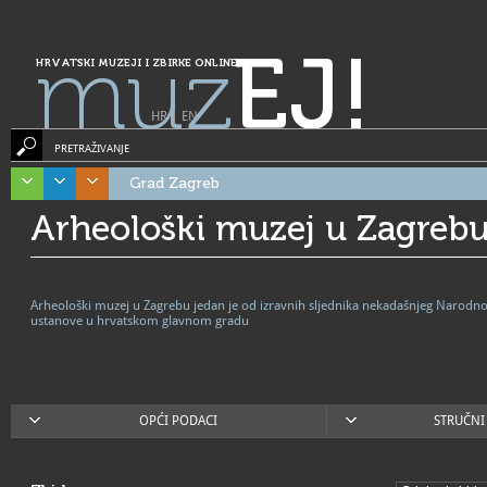
muz
EJ!
HRVATSKI MUZEJI I ZBIRKE ONLINE
HR
|
EN
PRETRAŽIVANJE
Grad Zagreb
Arheološki muzej u Zagreb
Arheološki muzej u Zagrebu jedan je od izravnih sljednika nekadašnjeg Narodno
ustanove u hrvatskom glavnom gradu
OPĆI PODACI
STRUČNI 