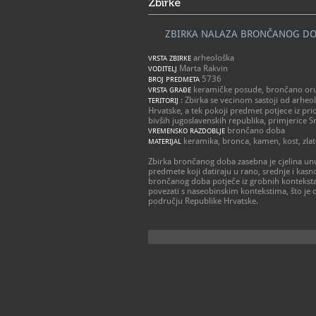
Zbirke
ZBIRKA NALAZA BRONČANOG D
arheološka
VRSTA ZBIRKE
Marta Rakvin
VODITELJ
5736
BROJ PREDMETA
keramičke posude, brončano oruđe
VRSTA GRAĐE
: Zbirka se vecinom sastoji od arhe
TERITORIJ
Hrvatske, a tek pokoji predmet potjece iz pri
bivših jugoslavenskih republika, primjerice Sr
brončano doba
VREMENSKO RAZDOBLJE
keramika, bronca, kamen, kost, zla
MATERIJAL
Zbirka brončanog doba zasebna je cjelina un
predmete koji datiraju u rano, srednje i kas
brončanog doba potječe iz grobnih konteksta 
povezati s naseobinskim kontekstima, što je 
području Republike Hrvatske.