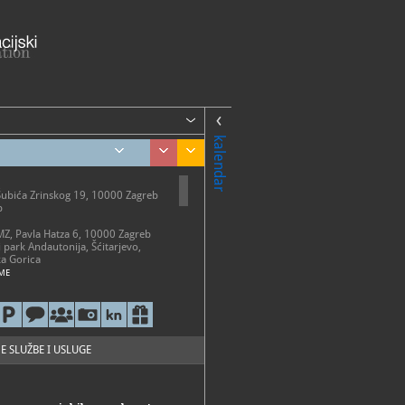
kalendar
Šubića Zrinskog 19, 10000 Zagreb
b
AMZ, Pavla Hatza 6, 10000 Zagreb
i park Andautonija, Šćitarjevo,
a Gorica
ME
etak 10 - 18 h
-20 h
0-13 h
o ponedjeljkom, državnim
 i neradnim danima
E SLUŽBE I USLUGE
i park Andautonija
 - 31. listopada: subotom i
2 - 18 h