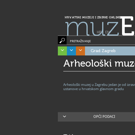
muz
E
HRVATSKI MUZEJI I ZBIRKE ONLINE
HR
|
EN
PRETRAŽIVANJE
Grad Zagreb
Arheološki muz
Arheološki muzej u Zagrebu jedan je od izra
ustanove u hrvatskom glavnom gradu
OPĆI PODACI