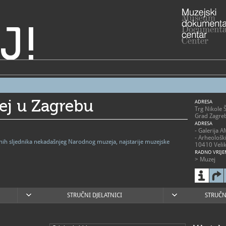
J!
ej u Zagrebu
ADRESA
Trg Nikole 
Grad Zagre
ADRESA
- Galerija 
- Arheološk
vnih sljednika nekadašnjeg Narodnog muzeja, najstarije muzejske
10410 Velik
RADNO VRIJE
> Muzej
- utorak - p
- subota 10
- nedjelja 1
- zatvoren
blagdanima
STRUČNI DJELATNICI
STRUČN
> Arheološk
- 2. svibnja
nedjeljom 1