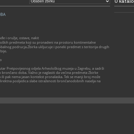
U katal
- od ponedj
prema dog
- zatvoren
OBA
> Galerija 
Radno vrij
- utorak – p
- subota 10 
- zatvoreno
 i oružje, ostave, nakit
praznikom
oloških predmeta koji su pronadeni na prostoru kontinentalne
obalnog podrucja.Zbirka ukljucuje i poneki predmet s teritorija drugih
bije.
01/48
T
01/48
F
to
amz@a
E
https
W
utar Pretpovijesnog odjela Arheološkog muzeja u Zagrebu, a sadrži
muzej-u-za
no brončano doba. Važno je naglasiti da većina predmeta Zbirke
ili pak nema jasan kontekst pronalaska. Tek se manji broj može
direktna posljedica slabe istraženosti brončanodobnih naselja na