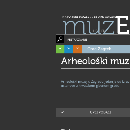
muz
E
HRVATSKI MUZEJI I ZBIRKE ONLINE
HR
|
EN
PRETRAŽIVANJE
Grad Zagreb
Arheološki muz
Arheološki muzej u Zagrebu jedan je od izra
ustanove u hrvatskom glavnom gradu
OPĆI PODACI