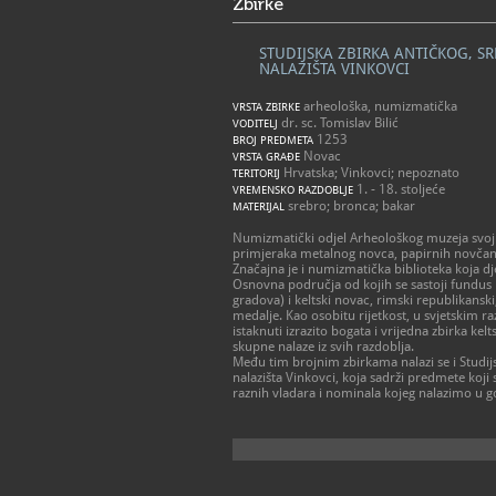
Zbirke
STUDIJSKA ZBIRKA ANTIČKOG, 
NALAZIŠTA VINKOVCI
arheološka, numizmatička
VRSTA ZBIRKE
dr. sc. Tomislav Bilić
VODITELJ
1253
BROJ PREDMETA
Novac
VRSTA GRAĐE
Hrvatska; Vinkovci; nepoznato
TERITORIJ
1. - 18. stoljeće
VREMENSKO RAZDOBLJE
srebro; bronca; bakar
MATERIJAL
Numizmatički odjel Arheološkog muzeja svojim
primjeraka metalnog novca, papirnih novčanic
Značajna je i numizmatička biblioteka koja dj
Osnovna područja od kojih se sastoji fundus 
gradova) i keltski novac, rimski republikanski,
medalje. Kao osobitu rijetkost, u svjetskim raz
istaknuti izrazito bogata i vrijedna zbirka ke
skupne nalaze iz svih razdoblja.
Među tim brojnim zbirkama nalazi se i Studi
nalazišta Vinkovci, koja sadrži predmete koji 
raznih vladara i nominala kojeg nalazimo u