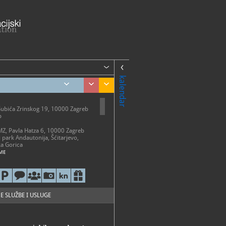
kalendar
Šubića Zrinskog 19, 10000 Zagreb
b
AMZ, Pavla Hatza 6, 10000 Zagreb
i park Andautonija, Šćitarjevo,
a Gorica
ME
etak 10 - 18 h
-20 h
0-13 h
o ponedjeljkom, državnim
 i neradnim danima
E SLUŽBE I USLUGE
i park Andautonija
 - 31. listopada: subotom i
2 - 18 h