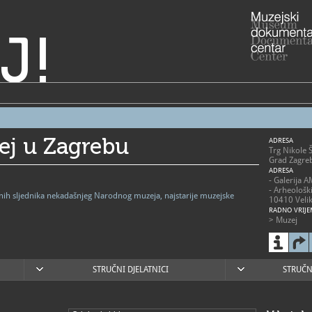
J!
ej u Zagrebu
ADRESA
Trg Nikole 
Grad Zagre
ADRESA
- Galerija 
- Arheološk
vnih sljednika nekadašnjeg Narodnog muzeja, najstarije muzejske
10410 Velik
RADNO VRIJE
> Muzej
- utorak - p
- subota 10
- nedjelja 1
- zatvoren
blagdanima
STRUČNI DJELATNICI
STRUČN
> Arheološk
- 2. svibnja
nedjeljom 1