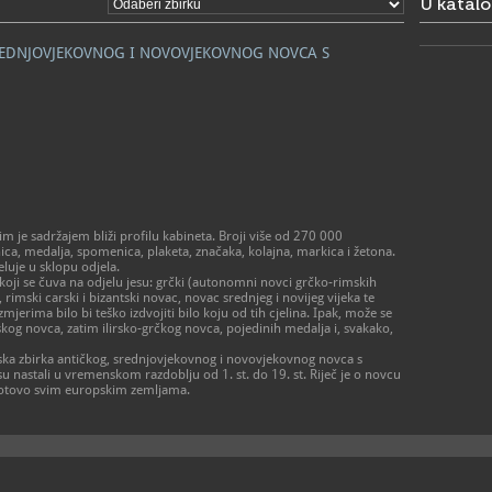
U katal
- od ponedj
prema dog
- zatvoren
SREDNJOVJEKOVNOG I NOVOVJEKOVNOG NOVCA S
> Galerija 
Radno vrij
- utorak – p
- subota 10 
- zatvoreno
praznikom
01/48
T
01/48
F
amz@a
E
 je sadržajem bliži profilu kabineta. Broji više od 270 000
https
W
a, medalja, spomenica, plaketa, značaka, kolajna, markica i žetona.
muzej-u-za
eluje u sklopu odjela.
koji se čuva na odjelu jesu: grčki (autonomni novci grčko-rimskih
 rimski carski i bizantski novac, novac srednjeg i novijeg vijeka te
mjerima bilo bi teško izdvojiti bilo koju od tih cjelina. Ipak, može se
ltskog novca, zatim ilirsko-grčkog novca, pojedinih medalja i, svakako,
jska zbirka antičkog, srednjovjekovnog i novovjekovnog novca s
su nastali u vremenskom razdoblju od 1. st. do 19. st. Riječ je o novcu
 gotovo svim europskim zemljama.