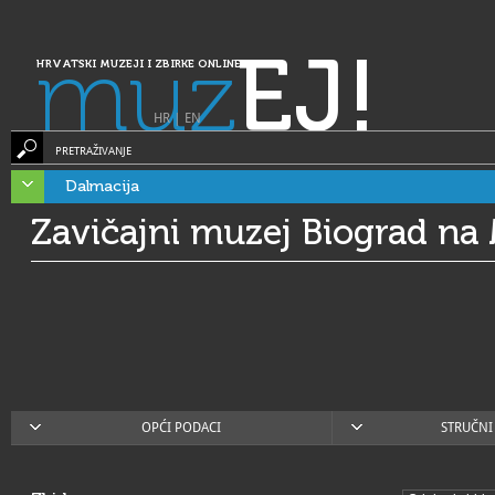
muz
EJ!
HRVATSKI MUZEJI I ZBIRKE ONLINE
HR
|
EN
PRETRAŽIVANJE
Dalmacija
Zavičajni muzej Biograd na
OPĆI PODACI
STRUČNI 