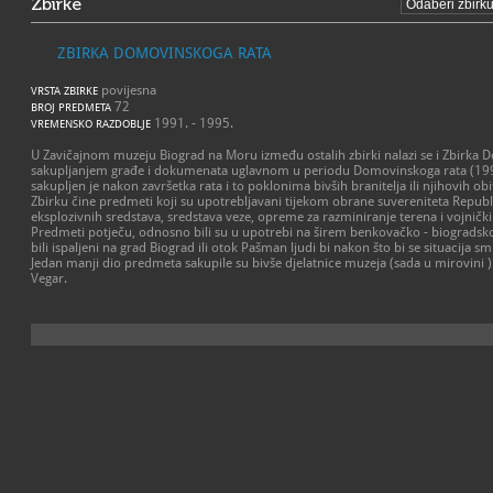
Zbirke
ZBIRKA DOMOVINSKOGA RATA
povijesna
VRSTA ZBIRKE
72
BROJ PREDMETA
1991. - 1995.
VREMENSKO RAZDOBLJE
U Zavičajnom muzeju Biograd na Moru između ostalih zbirki nalazi se i Zbirka D
sakupljanjem građe i dokumenata uglavnom u periodu Domovinskoga rata (199
sakupljen je nakon završetka rata i to poklonima bivših branitelja ili njihovih obit
Zbirku čine predmeti koji su upotrebljavani tijekom obrane suvereniteta Repub
eksplozivnih sredstava, sredstava veze, opreme za razminiranje terena i vojničk
Predmeti potječu, odnosno bili su u upotrebi na širem benkovačko - biogradskom 
bili ispaljeni na grad Biograd ili otok Pašman ljudi bi nakon što bi se situacija smi
Jedan manji dio predmeta sakupile su bivše djelatnice muzeja (sada u mirovini )
Vegar.