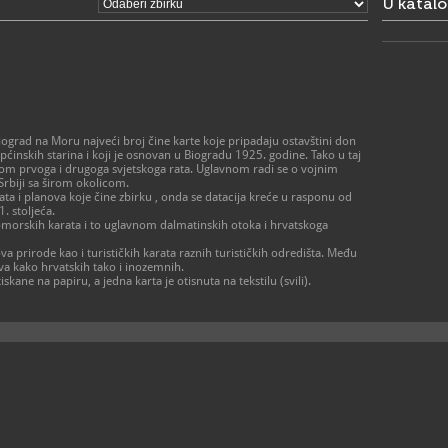
U katal
023/3
T
023/3
F
info@
E
https
W
biograd.co
https://ww
biogradu/kul
iograd na Moru najveći broj čine karte koje pripadaju ostavštini don
pćinskih starina i koji je osnovan u Biogradu 1925. godine. Tako u taj
ekom prvoga i drugoga svjetskoga rata. Uglavnom radi se o vojnim
Srbiji sa širom okolicom.
 i planova koje čine zbirku , onda se datacija kreće u rasponu od
. stoljeća.
pomorskih karata i to uglavnom dalmatinskih otoka i hrvatskoga
va prirode kao i turističkih karata raznih turističkih odredišta. Među
va kako hrvatskih tako i inozemnih.
skane na papiru, a jedna karta je otisnuta na tekstilu (svili).