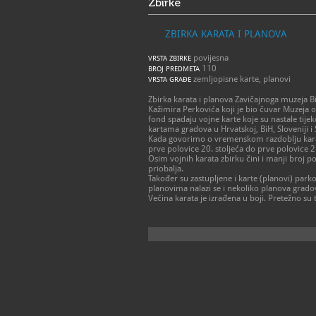
Zbirke
ZBIRKA KARATA I PLANOVA
povijesna
VRSTA ZBIRKE
110
BROJ PREDMETA
zemljopisne karte, planovi
VRSTA GRAĐE
Zbirka karata i planova Zavičajnoga muzeja B
Kažimira Perkovića koji je bio čuvar Muzeja o
fond spadaju vojne karte koje su nastale tij
kartama gradova u Hrvatskoj, BiH, Sloveniji i 
Kada govorimo o vremenskom razdoblju karata
prve polovice 20. stoljeća do prve polovice 21
Osim vojnih karata zbirku čini i manji broj 
priobalja.
Također su zastupljene i karte (planovi) parko
planovima nalazi se i nekoliko planova grado
Većina karata je izrađena u boji. Pretežno su ti