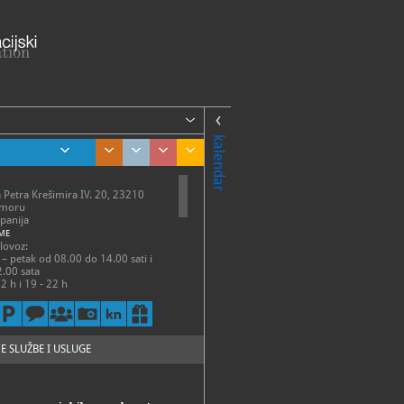
kalendar
a Petra Krešimira IV. 20, 23210
 moru
panija
ME
olovoz:
 – petak od 08.00 do 14.00 sati i
.00 sata
2 h i 19 - 22 h
anj:
k - petak 7 - 15 h
zatvoreno
E SLUŽBE I USLUGE
guć i izvan radnoga vremena uz
ajavu i dogovor na telefon
 ili na mail