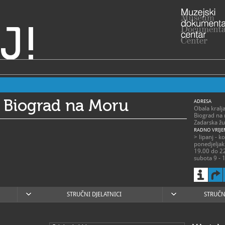
J!
j Biograd na Moru
ADRESA
Obala kralj
Biograd na
Zadarska žu
RADNO VRIJE
> lipanj - k
ponedjeljak
19.00 do 22
subota 9 - 1
> rujan - lip
pponedjelja
nedjeljom 
STRUČNI DJELATNICI
STRUČN
razgled mo
prethodnu n
023/383-721