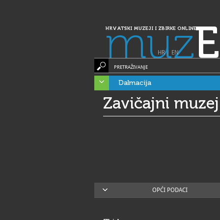
muz
E
HRVATSKI MUZEJI I ZBIRKE ONLINE
HR
|
EN
PRETRAŽIVANJE
Dalmacija
Zavičajni muze
OPĆI PODACI