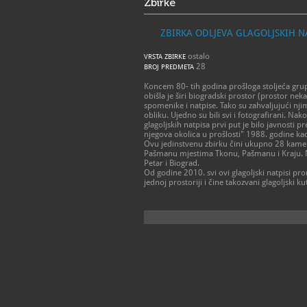
Zbirke
ZBIRKA ODLJEVA GLAGOLJSKIH N
ostalo
VRSTA ZBIRKE
28
BROJ PREDMETA
Koncem 80- tih godina prošloga stoljeća gr
obišla je širi biogradski prostor (prostor neka
spomenike i natpise. Tako su zahvaljujući nji
obliku. Ujedno su bili svi i fotografirani. N
glagoljskih natpisa prvi put je bilo javnosti
njegova okolica u prošlosti" 1988. godine kad
Ovu jedinstvenu zbirku čini ukupno 28 kameni
Pašmanu mjestima Tkonu, Pašmanu i Kraju. Na 
Petar i Biograd.
Od godine 2010. svi ovi glagoljski natpisi pr
jednoj prostoriji i čine takozvani glagoljski k