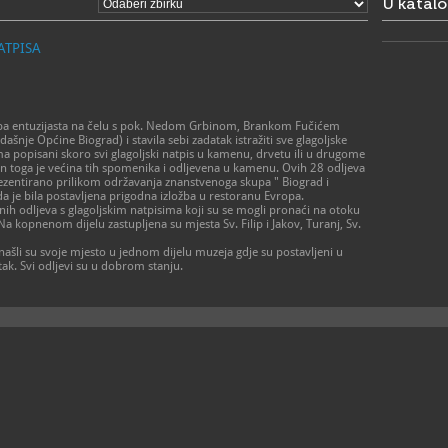
U katal
023/3
T
023/3
F
info@
E
ATPISA
https
W
biograd.co
https://ww
biogradu/kul
upa entuzijasta na čelu s pok. Nedom Grbinom, Brankom Fučićem
dašnje Općine Biograd) i stavila sebi zadatak istražiti sve glagoljske
ma popisani skoro svi glagoljski natpis u kamenu, drvetu ili u drugome
akon toga je većina tih spomenika i odljevena u kamenu. Ovih 28 odljeva
 prezentirano prilikom održavanja znanstvenoga skupa " Biograd i
a je bila postavljena prigodna izložba u restoranu Evropa.
h odljeva s glagoljskim natpisima koji su se mogli pronaći na otoku
kopnenom dijelu zastupljena su mjesta Sv. Filip i Jakov, Turanj, Sv.
onašli su svoje mjesto u jednom dijelu muzeja gdje su postavljeni u
utak. Svi odljevi su u dobrom stanju.