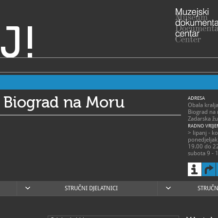
J!
j Biograd na Moru
ADRESA
Obala kralj
Biograd na
Zadarska žu
RADNO VRIJE
> lipanj - k
ponedjeljak
19.00 do 22
subota 9 - 1
> rujan - lip
pponedjelja
nedjeljom 
STRUČNI DJELATNICI
STRUČN
razgled mo
prethodnu n
023/383-721