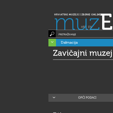
muz
E
HRVATSKI MUZEJI I ZBIRKE ONLINE
HR
|
EN
PRETRAŽIVANJE
Dalmacija
Zavičajni muze
OPĆI PODACI