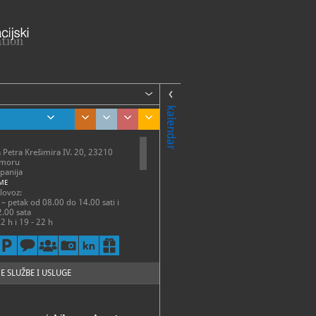
kalendar
a Petra Krešimira IV. 20, 23210
 moru
panija
ME
olovoz:
 – petak od 08.00 do 14.00 sati i
.00 sata
2 h i 19 - 22 h
anj:
k - petak 7 - 15 h
zatvoreno
E SLUŽBE I USLUGE
guć i izvan radnoga vremena uz
ajavu i dogovor na telefon
 ili na mail