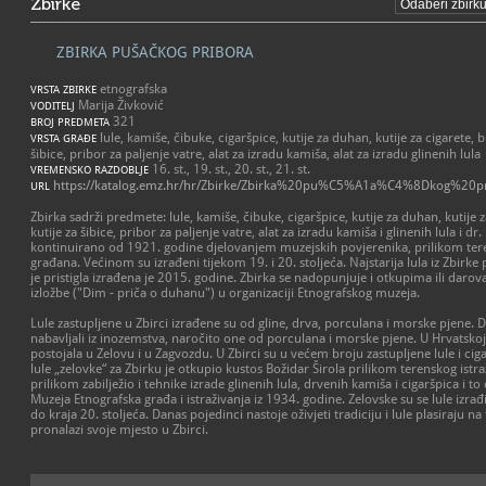
Zbirke
ZBIRKA PUŠAČKOG PRIBORA
etnografska
VRSTA ZBIRKE
Marija Živković
VODITELJ
321
BROJ PREDMETA
lule, kamiše, čibuke, cigaršpice, kutije za duhan, kutije za cigarete,
VRSTA GRAĐE
šibice, pribor za paljenje vatre, alat za izradu kamiša, alat za izradu glinenih lula
16. st., 19. st., 20. st., 21. st.
VREMENSKO RAZDOBLJE
https://katalog.emz.hr/hr/Zbirke/Zbirka%20pu%C5%A1a%C4%8Dkog%20p
URL
Zbirka sadrži predmete: lule, kamiše, čibuke, cigaršpice, kutije za duhan, kutije
kutije za šibice, pribor za paljenje vatre, alat za izradu kamiša i glinenih lula i d
kontinuirano od 1921. godine djelovanjem muzejskih povjerenika, prilikom tere
građana. Većinom su izrađeni tijekom 19. i 20. stoljeća. Najstarija lula iz Zbirke p
je pristigla izrađena je 2015. godine. Zbirka se nadopunjuje i otkupima ili da
izložbe ("Dim - priča o duhanu") u organizaciji Etnografskog muzeja.
Lule zastupljene u Zbirci izrađene su od gline, drva, porculana i morske pjene. Dije
nabavljali iz inozemstva, naročito one od porculana i morske pjene. U Hrvatskoj 
postojala u Zelovu i u Zagvozdu. U Zbirci su u većem broju zastupljene lule i cigar
lule „zelovke“ za Zbirku je otkupio kustos Božidar Širola prilikom terenskog istr
prilikom zabilježio i tehnike izrade glinenih lula, drvenih kamiša i cigaršpica i 
Muzeja Etnografska građa i istraživanja iz 1934. godine. Zelovske su se lule izra
do kraja 20. stoljeća. Danas pojedinci nastoje oživjeti tradiciju i lule plasiraju na
pronalazi svoje mjesto u Zbirci.