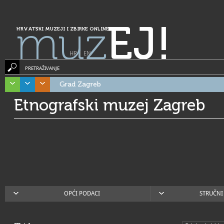
muz
EJ!
HRVATSKI MUZEJI I ZBIRKE ONLINE
HR
|
EN
PRETRAŽIVANJE
Grad Zagreb
Etnografski muzej Zagreb
OPĆI PODACI
STRUČNI 