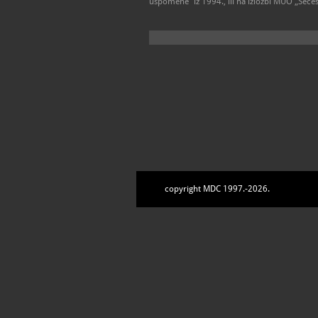
uspomene“ iz 1994., ili na izložbi MUO „Seces
copyright MDC 1997.-2026.