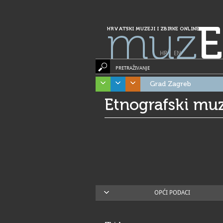
muz
E
HRVATSKI MUZEJI I ZBIRKE ONLINE
HR
|
EN
PRETRAŽIVANJE
Grad Zagreb
Etnografski mu
OPĆI PODACI