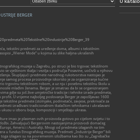
U katal
USTRIJE BERGER
ka%20predmeta%20Tekstilne%20industrije%20Berger_39
eća, tekstilni predmeti za uređenje doma, albumi s tekstilnim
sopisi „Wiener Mode“ u kojima su slike haljina ukrašenih
 Etnografskog muzeja u Zagrebu, po struci je bio trgovac tekstilnom
o se vještinom tkalja i vezilja s područja Posavine, uočivši u njihovu
ješenja. Skupljajući predmete narodnog rukotvorstva nastojao je
anje samog procesa proizvodnje iskoristo je za organiziranje kućne
rio trgovinu tekstilnom robom, a uz nju i posebnu tekstilnu školu u
prenosile mlađim ženama. Berger je smatrao da bi se organiziranjem
vima gdje su još žive umjetničke tradicije i tehnike izrade predmeta,
 profit. U vrijeme najboljeg poslovanja Berger je zapošljavao 1600
ge tekstilne predmete (stolnjake, podmetače, zavjese, prekrivače za
predmeti izrađivani tradicionalnim tkalačkim tehnikama i ukrašavani
kusu u izboru boja, kompoziciji i smještaju ukrasa.
lture imao je plasman ovih proizvoda gotovo po cijelom svijetu i to
ložbi. Zahvaljujući Bergerovim nastojanjima proizvodi domaćeg
 Europi, Americi i Australiji. Mnogi od predmeta izlaganih na tim
gera u fundus Etnografskog muzeja. Predmeti „Industrije Berger“ bili
je toga izlagani su na povremenim izložbama kao što su „Zagrebačke