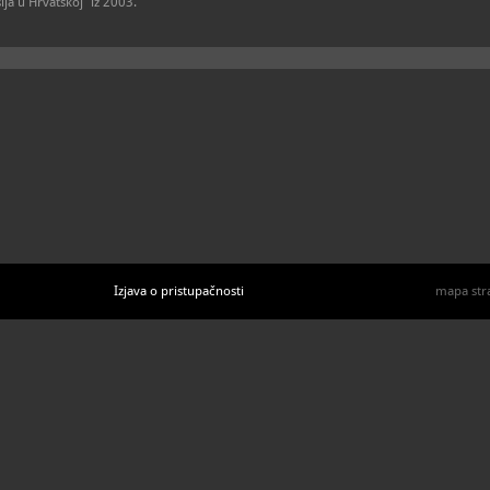
ija u Hrvatskoj“ iz 2003.
Izjava o pristupačnosti
mapa str