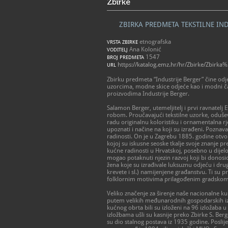
Zbirke
ZBIRKA PREDMETA TEKSTILNE IND
etnografska
VRSTA ZBIRKE
Ana Kolonić
VODITELJ
1547
BROJ PREDMETA
https://katalog.emz.hr/hr/Zbirke/Zbir
URL
Zbirku predmeta “Industrije Berger” čine odj
uzorcima, modne skice odjeće kao i modni ča
proizvodima Industrije Berger.
Salamon Berger, utemeljitelj i prvi ravnatelj
robom. Proučavajući tekstilne uzorke, oduševi
radu originalnu koloristiku i ornamentalna r
upoznati i načine na koji su izrađeni. Poznav
radinosti. On je u Zagrebu 1885. godine otvo
kojoj su iskusne seoske tkalje svoje znanje 
kućne radinosti u Hrvatskoj, posebno u dijelo
mogao potaknuti njezin razvoj koji bi donosio
žena koje su izrađivale luksuznu odjeću i dru
krevete i sl.) namijenjene građanstvu. Ti su 
folklornim motivima prilagođenim gradskom u
Veliko značenje za širenje naše nacionalne ku
putem velikih međunarodnih gospodarskih iz
kućnog obrta bili su izloženi na 96 izložaba u
izložbama ušli su kasnije preko Zbirke S. Ber
su dio stalnog postava iz 1935 godine. Posli