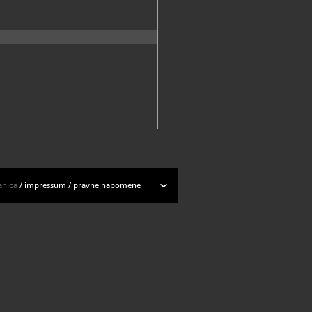
anica
/
impressum
/
pravne napomene