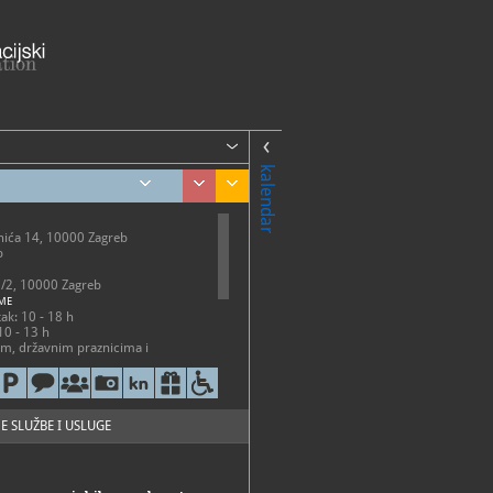
kalendar
nića 14, 10000 Zagreb
b
9/2, 10000 Zagreb
ME
ak: 10 - 18 h
0 - 13 h
m, državnim praznicima i
 zatvoreno.
26-108, 4826-220, 4826-221
80-320
E SLUŽBE I USLUGE
mz.hr
://emz.hr/