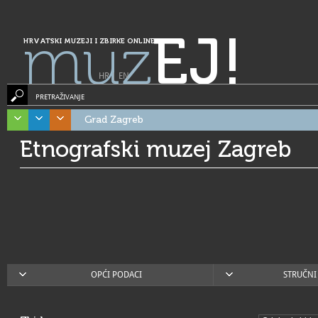
muz
EJ!
HRVATSKI MUZEJI I ZBIRKE ONLINE
HR
|
EN
PRETRAŽIVANJE
Grad Zagreb
Etnografski muzej Zagreb
OPĆI PODACI
STRUČNI 