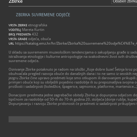
Zbirke
ZBIRKA SUVREMENE ODJEĆE
etnografska
VRSTA ZBIRKE
Mareta Kurtin
VODITELJ
432
BROJ PREDMETA
odjeća, obuća
VRSTA GRAĐE
https://katalog.emz.hr/hr/Zbirke/Zbirka%20suvremene%20odje%C4%87e_
URL
U skladu sa suvremenim muzeološkim tendencijama o sakupljanju građe iz sada
istraživanja etnologije i kulturne antropologije na svakodnevni život svih društve
suvremene odjeće.
Osnivanje Zbirke potaknuto je radom na izložbi „Koje dobre šuze! Šetnja kroz pov
obuhvaćala pregled razvoja obuće do današnjih dana i to ne samo iz seoskih ne
jezgru Zbirke čine upravo predmeti koje smo otkupom ili darovanjem prikupili 
primjeri obuće koji su obilježili pojedino razdoblje ili su prepoznatljiva svojin
prošlosti i sadašnjosti (koledžice, špagerice, sajmonice, platforme, martensice...)
Donacijom predmeta jedne zagrebačke obitelji Zbirka je dopunjena odjećom do
tipičnom za razdoblje od 50-ih do 70-ih godina 20. stoljeća (donje rublje, kupaći 
Dopunjavanju i razvoju Zbirke pridonosit će predmeti iz sadašnjosti prikupljen