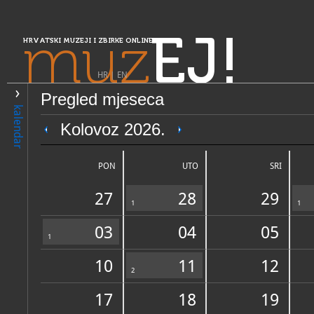
muz
EJ!
HRVATSKI MUZEJI I ZBIRKE ONLINE
HR
|
EN
Pregled mjeseca
PRETRAŽIVANJE
kalendar
Središnja Hrvatska
Kolovoz 2026.
Etno zbirka svetojanskog kr
PON
UTO
SRI
27
28
29
1
1
03
04
05
1
10
11
12
OPĆI PODACI
2
STRUČNI 
17
18
19