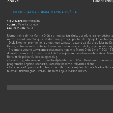
Zbirke
MEMORIJALNA ZBIRKA MARINA DRŽIĆA
memorijalna
VRSTA ZBIRKE
Valerija Jurjević
VODITELJ
2434
BROJ PREDMETA
Memorijalna zbirka Marina Držića prikuplja, istražuje, obrađuje i sistematizira t
muzejsku dokumentaciju sukladno svojoj misiji i politici skupljanja koja obuhva
- Djela likovne i primijenjene umjetnosti tematski vezane uz lik i djelo Marina Dr
Držića, autorske interpretacije likova i motiva iz njegovih djela, pojedinosti iz nj
- Predmete vezane uz vrijeme renesanse u kojem je Marin Držić živio (1508-156
dovesti u vezu s dokumentom iz 1567. u kojem su navedene osobne stvari Marin
Bartulu Nalješkoviću kao zalog za dug
- Kazališnu građu vezanu uz izvedbe djela Marina Držića u Hrvatskoj i u inozemst
programske knjižice, scenarije, kazališne kostime, rekvizite i slično
- Tiskanu građu poput rukopisa i vrijednih izdanja književnih djela Marina Drži
te ostalu tiskanu građu vezanu uz život i djelo Marina Držića.