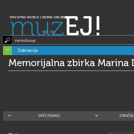
muz
EJ!
HRVATSKI MUZEJI I ZBIRKE ONLINE
HR
|
EN
PRETRAŽIVANJE
Dalmacija
Memorijalna zbirka Marina 
OPĆI PODACI
STRUČNI 