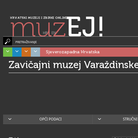
muz
EJ!
HRVATSKI MUZEJI I ZBIRKE ONLINE
HR
|
EN
PRETRAŽIVANJE
Sjeverozapadna Hrvatska
Zavičajni muzej Varaždinske
OPĆI PODACI
STRUČNI 