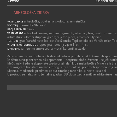
Zbirke
ARHEOLOŠKA ZBIRKA
arheološka, povijesna, skulptura, umjetnička
VRSTA ZBIRKE
Spomenka Vlahović
VODITELJ
1499
BROJ PREDMETA
arheološki nalazi; kameni fragmenti; žrtvenici; fragmenti rimske fresk
VRSTA GRAĐE
arhitekture; ulomci stupova; greda; reljefne ploče; žrtvenici; uljanice
grad Varaždinske Toplice; Varaždinske Toplice; okolica Varaždinskih Top
TERITORIJ
prapovijest - srednji vijek; 1. st. - 4. st.
VREMENSKO RAZDOBLJE
kamen; mramor; sedra; metal; keramika; staklo
MATERIJAL
Arheološka zbirka obuhvaća tridesetak vrlo vrijednih rimskih kamenih spomenik
Izloženi su vrijedni arheološki spomenici - natpisne ploče, žrtvenici, reljefi, skul
Među najvrijednije eksponate spada originalan kip rimske božice Minerve iz 2. st
rimskog cara Konstantina kao i mnogi sitni arheološki predmeti spomenutog rim
uljanica, medicinski predmeti poput rimskog tarionika, pincete i skalpeli.
U postavu se nalazi ambijentalna glazba i 3D vizualizacija antičke arhitekture na