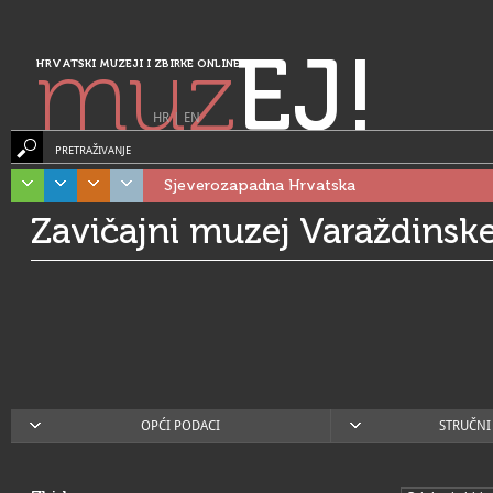
muz
EJ!
HRVATSKI MUZEJI I ZBIRKE ONLINE
HR
|
EN
PRETRAŽIVANJE
Sjeverozapadna Hrvatska
Zavičajni muzej Varaždinske
OPĆI PODACI
STRUČNI 