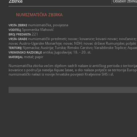
Zbirke
NUMIZMATIČKA ZBIRKA
numizmatička, povijesna
VRSTA ZBIRKE
Spomenka Vlahović
VODITELJ
221
BROJ PREDMETA
numizmatički predmeti; novac; kovanice; kovani novac; novčanice; 
VRSTA GRAĐE
novac Austro-Ugarske Monarhije; novac NDH; novac države Rumunjske; poljski ra
Njemacka; Austrija; Turska; Rimsko Carstvo; Varaždinske Toplice; Aquae
TERITORIJ
antika; Jugoslavija; 18. - 20. st.
VREMENSKO RAZDOBLJE
metal; papir
MATERIJAL
Numizmatička zbirka većim dijelom sadrži nalaze iz antičkog perioda s teritori
kovanice s područja naselja Aquae Iasae, a dio nalaza potječe sa teritorija Europe,
numizmatički nalazi iz novije hrvatske povijesti Kraljevine SHS i sl.