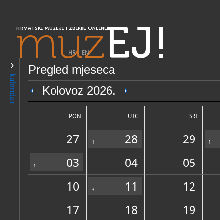
muz
EJ!
HRVATSKI MUZEJI I ZBIRKE ONLINE
HR
|
EN
Pregled mjeseca
PRETRAŽIVANJE
kalendar
Središnja Hrvatska
Kolovoz 2026.
Hrvatski muzej turizma
PON
UTO
SRI
27
28
29
1
1
03
04
05
1
10
11
12
OPĆI PODACI
3
STRUČNI 
17
18
19