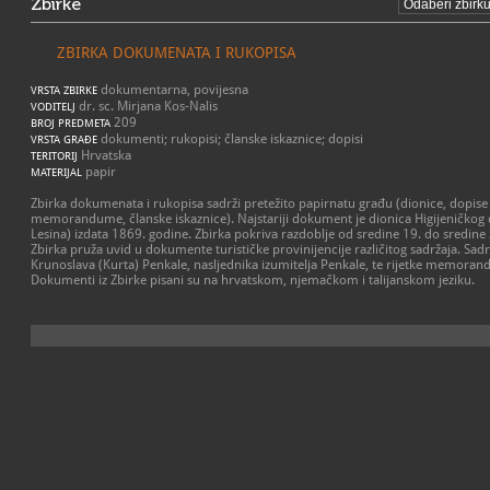
Zbirke
ZBIRKA DOKUMENATA I RUKOPISA
dokumentarna, povijesna
VRSTA ZBIRKE
dr. sc. Mirjana Kos-Nalis
VODITELJ
209
BROJ PREDMETA
dokumenti; rukopisi; članske iskaznice; dopisi
VRSTA GRAĐE
Hrvatska
TERITORIJ
papir
MATERIJAL
Zbirka dokumenata i rukopisa sadrži pretežito papirnatu građu (dionice, dopise u
memorandume, članske iskaznice). Najstariji dokument je dionica Higijeničkog d
Lesina) izdata 1869. godine. Zbirka pokriva razdoblje od sredine 19. do sredine 2
Zbirka pruža uvid u dokumente turističke provinijencije različitog sadržaja. Sadrž
Krunoslava (Kurta) Penkale, nasljednika izumitelja Penkale, te rijetke memoran
Dokumenti iz Zbirke pisani su na hrvatskom, njemačkom i talijanskom jeziku.