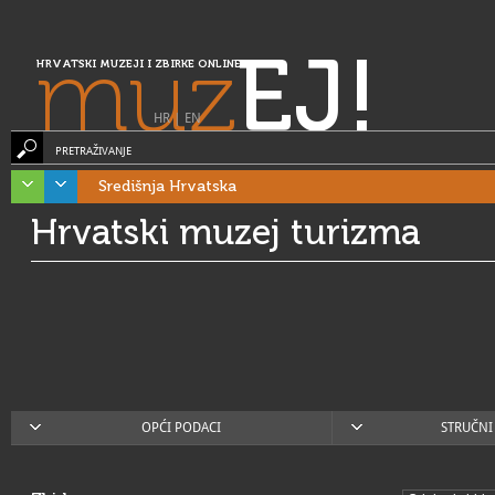
muz
EJ!
HRVATSKI MUZEJI I ZBIRKE ONLINE
HR
|
EN
PRETRAŽIVANJE
Središnja Hrvatska
Hrvatski muzej turizma
OPĆI PODACI
STRUČNI 