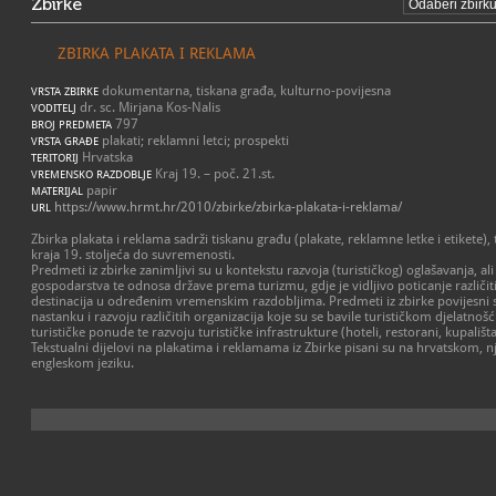
Zbirke
ZBIRKA PLAKATA I REKLAMA
dokumentarna, tiskana građa, kulturno-povijesna
VRSTA ZBIRKE
dr. sc. Mirjana Kos-Nalis
VODITELJ
797
BROJ PREDMETA
plakati; reklamni letci; prospekti
VRSTA GRAĐE
Hrvatska
TERITORIJ
Kraj 19. – poč. 21.st.
VREMENSKO RAZDOBLJE
papir
MATERIJAL
https://www.hrmt.hr/2010/zbirke/zbirka-plakata-i-reklama/
URL
Zbirka plakata i reklama sadrži tiskanu građu (plakate, reklamne letke i etikete),
kraja 19. stoljeća do suvremenosti.
Predmeti iz zbirke zanimljivi su u kontekstu razvoja (turističkog) oglašavanja, ali
gospodarstva te odnosa države prema turizmu, gdje je vidljivo poticanje različitih
destinacija u određenim vremenskim razdobljima. Predmeti iz zbirke povijesni 
nastanku i razvoju različitih organizacija koje su se bavile turističkom djelatnošću
turističke ponude te razvoju turističke infrastrukture (hoteli, restorani, kupališta, i
Tekstualni dijelovi na plakatima i reklamama iz Zbirke pisani su na hrvatskom,
engleskom jeziku.