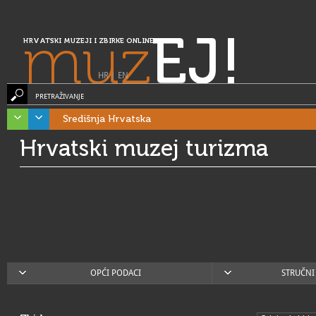
muz
EJ!
HRVATSKI MUZEJI I ZBIRKE ONLINE
HR
|
EN
PRETRAŽIVANJE
Središnja Hrvatska
Hrvatski muzej turizma
OPĆI PODACI
STRUČNI 