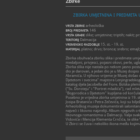
Zbirke
ZBIRKA UMJETNINA I PREDMETA
arheološka
VRSTA ZBIRKE
146
BROJ PREDMETA
slike; umjetnine; triptih; nakit; pr
VRSTA GRAĐE
Dalmacija
TERITORIJ
15. st. - 19. st.
VREMENSKO RAZDOBLJE
platno; drvo; bronca; srebro; emajl
MATERIJAL
Zbirka obuhvaća zbirku slika i predmete umjetn
medaljoni, privjesci, pojasni okovi, perle, u
Zbirka slika nije nastala po nekom jasno post
dio je darovan, a jedan dio je u Muzej dospi
Abramića. U njihovo vrijeme je Muzej došao u
Djetetom i svecima" majstora Lenjingradskog d
katalog djela Jacobella del Fiore. Bolska plem
("Sv. Doroteju" i "Portret mladića"), rad mleta
"Bogorodica s Djetetom" kupljena od korčula
Posebno je vrijedna zbirka umjetnina iz 19. st.
Josipa Bratanića i Petra Zečevića, koji su bilj
Arheološkog muzeja dokumentirali salonitanske
najveći i likovno najzreliji. Album njegovih crt
likovnoga romantizma u Dalmaciji. Valja sva
Vidovića i Mencija Klementa Crnčića, te slike
U Zbirci se čuva i nekoliko ikona među kojim