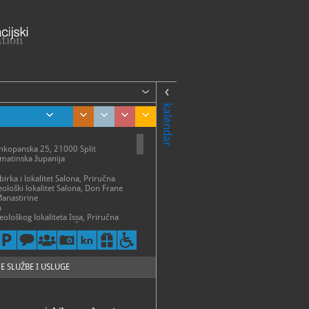
kalendar
nkopanska 25, 21000 Split
lmatinska županija
birka i lokalitet Salona, Priručna
eološki lokalitet Salona, Don Frane
Manastirine
n
eološkog lokaliteta Issa, Priručna
ološki lokalitet Issa, Šetalište Viški
ME
E SLUŽBE I USLUGE
 30. rujna:
- subota 9 - 14 i 16 - 20 h
zatvoreno