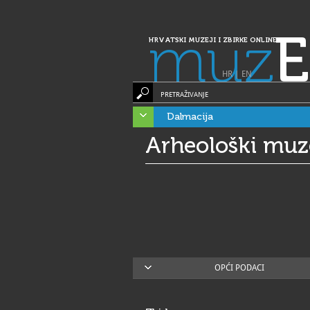
muz
E
HRVATSKI MUZEJI I ZBIRKE ONLINE
HR
|
EN
PRETRAŽIVANJE
Dalmacija
Arheološki muze
OPĆI PODACI