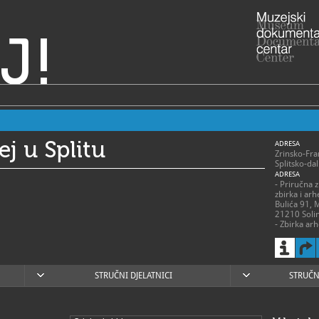
J!
j u Splitu
ADRESA
Zrinsko-Fra
Splitsko-da
ADRESA
- Priručna z
zbirka i arh
Bulića 91, 
21210 Soli
- Zbirka arh
zbirka i arhe
boj 12
21480 Vis
RADNO VRIJE
> Muzej
STRUČNI DJELATNICI
STRUČN
- 1. lipnja -
ponedjeljak 
nedjeljom 