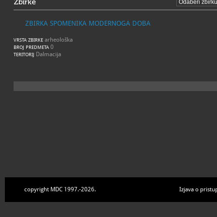
Zbirke
ZBIRKA SPOMENIKA MODERNOGA DOBA
arheološka
VRSTA ZBIRKE
0
BROJ PREDMETA
Dalmacija
TERITORIJ
copyright MDC 1997.-2026.
Izjava o pristu