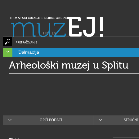
muz
EJ!
HRVATSKI MUZEJI I ZBIRKE ONLINE
HR
|
EN
PRETRAŽIVANJE
Dalmacija
Arheološki muzej u Splitu
OPĆI PODACI
STRUČNI 