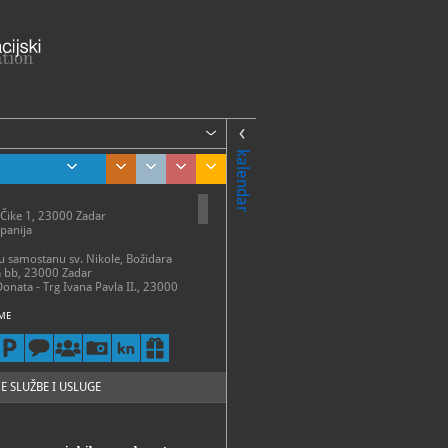
kalendar
 Čike 1, 23000 Zadar
panija
 u samostanu sv. Nikole, Božidara
a bb, 23000 Zadar
Donata - Trg Ivana Pavla II., 23000
ME
talni postav
 – 31. ožujka:
 – petak 9 - 14 h
13 h
 – 30. travnja:
E SLUŽBE I USLUGE
 - subota 9 - 15 h
- 31. svibnja:
 - subota 9 - 17 h
 30. lipnja: