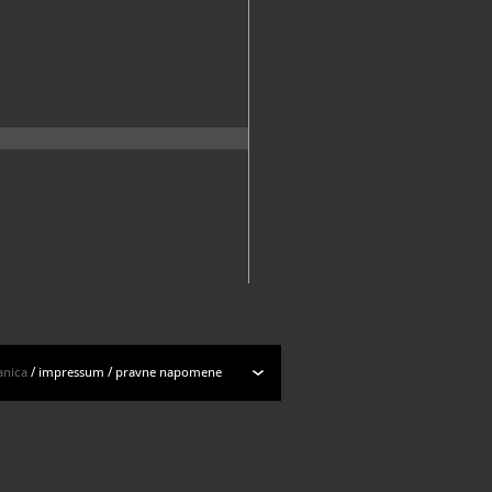
mena.
50-516, 250-542
mzd.hr, tajnistvo@amzd.hr
://amzd.hr/
anica
/
impressum
/
pravne napomene