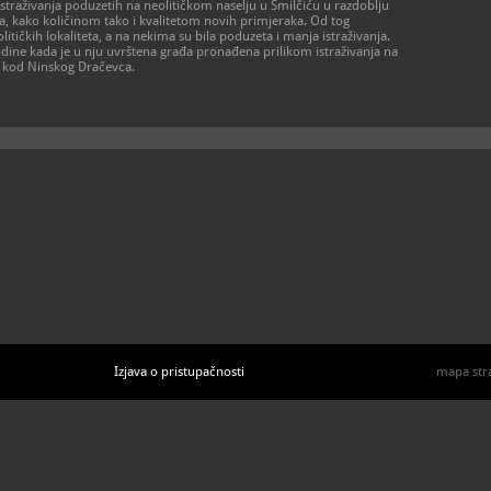
istraživanja poduzetih na neolitičkom naselju u Smilčiću u razdoblju
radnog vre
, kako količinom tako i kvalitetom novih primjeraka. Od tog
023/2
T
tičkih lokaliteta, a na nekima su bila poduzeta i manja istraživanja.
info@a
E
odine kada je u nju uvrštena građa pronađena prilikom istraživanja na
https
W
lo kod Ninskog Dračevca.
Izjava o pristupačnosti
mapa str