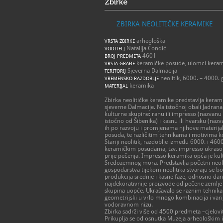
Zbirke
ZBIRKA NEOLITIČKE KERAMIKE
arheološka
VRSTA ZBIRKE
Natalija Čondić
VODITELJ
4601
BROJ PREDMETA
keramičke posude, ulomci kera
VRSTA GRAĐE
Sjeverna Dalmacija
TERITORIJ
neolitik, 6000. – 4000. 
VREMENSKO RAZDOBLJE
keramika
MATERIJAL
Zbirka neolitičke keramike predstavlja kera
sjeverne Dalmacije. Na istočnoj obali Jadrana
kulturne skupine: ranu ili impresso (nazvanu 
istočno od Šibenika) i kasnu ili hvarsku (nazv
ih po razvoju i promjenama njihove materija
posuda, te različitim tehnikama i motivima 
Stariji neolitik, razdoblje između 6000. i 460
keramičkim posudama, tzv. impresso ukrasom
prije pečenja. Impresso keramika opća je kul
Sredozemnog mora. Predstavlja početni neolit
gospodarstva tijekom neolitika stvaraju se bol
produkcija srednje i kasne faze, odnosno dan
najdekorativnije proizvode od pečene zemlje 
skupina uopće. Ukrašavalo se raznim tehnikam
geometrijski u vrlo mnogo kombinacija i varij
vodoravnom nizu.
Zbirka sadrži više od 4500 predmeta –cjelovi
Prikuplja se od osnutka Muzeja arheološkim i