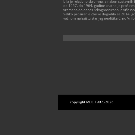
bila je relativno skromna, a nakon sustavnih 
od 1957. do 1964. godine znatno je proširena
vremena do danas rekognoscirano je više neoli
Veliko proširenje Zbirke dogodilo se 2014. g
važnom nalazištu starijeg neolitika Crno Vri
copyright MDC 1997.-2026.