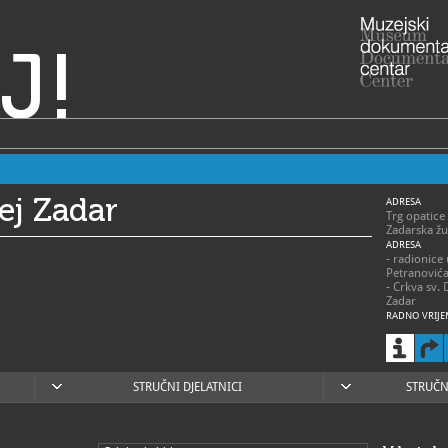
J!
ej Zadar
ADRESA
Trg opatice
Zadarska žu
ADRESA
- radionice
Petranović
- Crkva sv. 
Zadar
RADNO VRIJE
> Muzej – s
- 1. siječnja
ponedjeljak
subota 9 – 
- 1. travnja
STRUČNI DJELATNICI
STRUČN
ponedjeljak
- 1. svibnja 
ponedjeljak
- 1. lipnja –