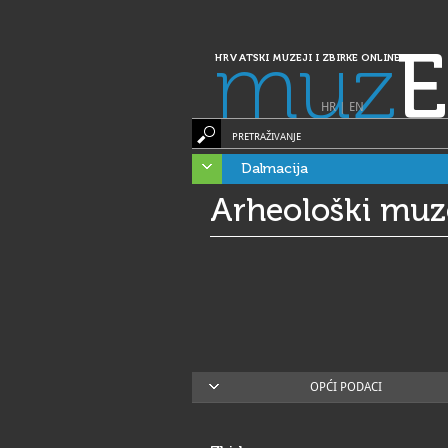
muz
E
HRVATSKI MUZEJI I ZBIRKE ONLINE
HR
|
EN
PRETRAŽIVANJE
Dalmacija
Arheološki muz
OPĆI PODACI