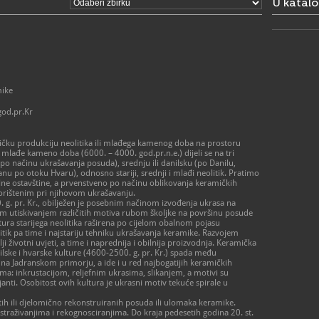
U katal
ponedjeljak 
- 1. srpnja 
ponedjeljak 
- 1. rujna –
ponedjeljak 
- 1. listopa
ponedjeljak 
- 16. listop
ponedjeljak 
mike
- 1. studen
ponedjeljak
god.pr.Kr
subota 9 – 
> Crkva sv.
mičku produkciju neolitika ili mlađega kamenog doba na prostoru
- 1. siječnja
 mlađe kameno doba (6000. – 4000. god.pr.n.e.) dijeli se na tri
otvoreno po
po načinu ukrašavanja posuda), srednju ili danilsku (po Danilu,
- 1. travnja 
anu po otoku Hvaru), odnosno stariji, srednji i mlađi neolitik. Pratimo
ponedjeljak 
lne ostavštine, a prvenstveno po načinu oblikovanja keramičkih
-1. lipnja - 
korištenim pri njihovom ukrašavanju.
ponedjeljak 
0. g. pr. Kr., obilježen je posebnim načinom izvođenja ukrasa na
- 1. srpnja 
 utiskivanjem različitih motiva rubom školjke na površinu posude
ponedjeljak 
tura starijega neolitika raširena po cijelom obalnom pojasu
- 1. rujna - 
ik pa time i najstariju tehniku ukrašavanja keramike. Razvojem
ponedjeljak 
ji životni uvjeti, a time i naprednija i obilnija proizvodnja. Keramička
- 1. listopa
ilske i hvarske kulture (4600-2500. g. pr. Kr.) spada među
ponedjeljak 
na Jadranskom primorju, a ide i u red najbogatijih keramičkih
- 16. listop
a: inkrustacijom, reljefnim ukrasima, slikanjem, a motivi su
ponedjeljak 
anti. Osobitost ovih kultura je ukrasni motiv tekuće spirale u
- 1. studeno
otvoreno po
tih ili djelomično rekonstruiranih posuda ili ulomaka keramike.
straživanjima i rekognosciranjima. Do kraja pedesetih godina 20. st.
Moguće su n