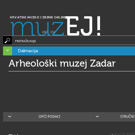
muz
EJ!
HRVATSKI MUZEJI I ZBIRKE ONLINE
HR
|
EN
PRETRAŽIVANJE
Dalmacija
Arheološki muzej Zadar
OPĆI PODACI
STRUČNI 