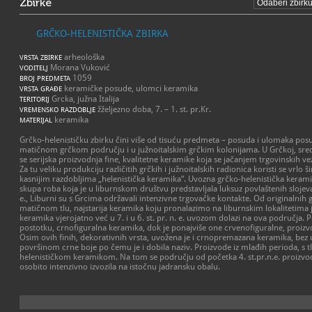
Zbirke
GRČKO-HELENISTIČKA ZBIRKA
arheološka
VRSTA ZBIRKE
Morana Vuković
VODITELJ
1059
BROJ PREDMETA
keramičke posude, ulomci keramika
VRSTA GRAĐE
Grcka, južna Italija
TERITORIJ
žželjezno doba, 7. – 1. st. pr.Kr.
VREMENSKO RAZDOBLJE
keramika
MATERIJAL
Grčko-helenističku zbirku čini više od tisuću predmeta – posuda i ulomaka po
matičnom grčkom području i u južnoitalskim grčkim kolonijama. U Grčkoj, sredo
se serijska proizvodnja fine, kvalitetne keramike koja se jačanjem trgovinskih ve
Za tu veliku produkciju različitih grčkih i južnoitalskih radionica koristi se vrlo
kasnijim razdobljima „helenistička keramika“. Uvozna grčko-helenistička keramik
skupa roba koja je u liburnskom društvu predstavljala luksuz povlaštenih slojeva. 
e., Liburni su s Grcima održavali intenzivne trgovačke kontakte. Od originalnih 
matičnom tlu, najstarija keramika koju pronalazimo na liburnskim lokalitetima j
keramika vjerojatno već u 7. i u 6. st. pr. n. e. uvozom dolazi na ova područja
postotku, crnofiguralna keramika, dok je ponajviše one crvenofiguralne, proizvođ
Osim ovih finih, dekorativnih vrsta, uvožena je i crnopremazana keramika, bez 
površinom crne boje po čemu je i dobila naziv. Proizvode iz mlađih perioda, s tla 
helenističkom keramikom. Na tom se području od početka 4. st.pr.n.e. proizvodi
osobito intenzivno izvozila na istočnu jadransku obalu.