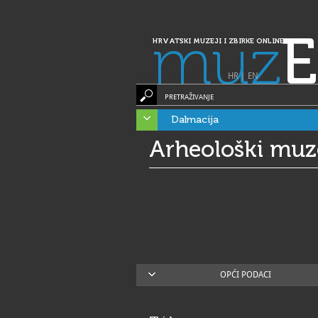
muz
E
HRVATSKI MUZEJI I ZBIRKE ONLINE
HR
|
EN
PRETRAŽIVANJE
Dalmacija
Arheološki muz
OPĆI PODACI