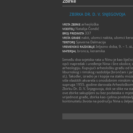
Zbirke
ZBIRKA DR. D. V. SNJEGOVOJA
arheološka
VRSTA ZBIRKE
Natalija Čondić
VODITELJ
337
BROJ PREDMETA
nakit, ulomci nakita, ulomci ker
VRSTA GRAĐE
Sjeverna Dalmacija
TERITORIJ
željezno doba, 9. – 1. st.
VREMENSKO RAZDOBLJE
bronca, keramika
MATERIJAL
Između dva svjetska rata u Ninu je kao liječni
opći napredak i uređenje Nina i šire okolice, 
arheologiju. Kupujući arheološku građu od lo
liburnskog i rimskog razdoblja (brončani i ja
sl.). Također, izradio je i kopije na staklu mo
više vlastitih akvarela s onodobnim ninskim 
supruga 1955. godine darovala Arheološkom m
Zbirku Dr. D. V. Snjegovoja, dok se slike na 
ove zbirke sakupljeni su bez podataka o mje
vrijednost građe, zbirka kao cjelina predstav
kontinuitetu života na području Nina u želje