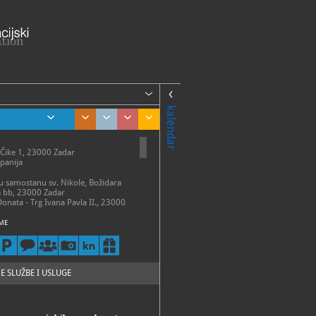
kalendar
 Čike 1, 23000 Zadar
panija
 u samostanu sv. Nikole, Božidara
a bb, 23000 Zadar
Donata - Trg Ivana Pavla II., 23000
ME
talni postav
 – 31. ožujka:
 – petak 9 - 14 h
13 h
 – 30. travnja:
E SLUŽBE I USLUGE
 - subota 9 - 15 h
- 31. svibnja:
 - subota 9 - 17 h
 30. lipnja: