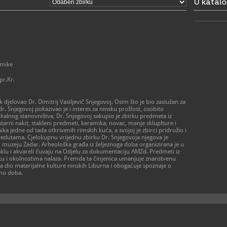
U katal
ponedjeljak 
- 1. srpnja 
ponedjeljak 
- 1. rujna –
ponedjeljak 
- 1. listopa
ponedjeljak 
- 16. listop
ponedjeljak 
amike
- 1. studen
ponedjeljak
pr.Kr.
subota 9 – 
> Crkva sv.
k djelovao Dr. Dimitrij Vasiljevič Snjegovoj. Osim što je bio zaslužan za
- 1. siječnja
dr. Snjegovoj pokazivao je i interes za ninsku prošlost, osobito
otvoreno po
kalnog stanovništva, Dr. Snjegovoj sakupio je zbirku predmeta iz
- 1. travnja 
ntarni nakit, stakleni predmeti, keramika, novac, manje skluplture i
ponedjeljak 
zaika jedne od tada otkrivenih rimskih kuća, a svojoj je zbirci pridružio i
-1. lipnja - 
vedutama. Cjelokupnu vrijednu zbirku Dr. Snjegovoja njegova je
ponedjeljak 
uzeju Zadar. Arheološka građa iz željeznoga doba organizirana je u
- 1. srpnja 
staklu i akvareli čuvaju na Odjelu za dokumentaciju AMZd. Predmeti iz
ponedjeljak 
stu i okolnostima nalaza. Premda ta činjenica umanjuje znanstvenu
- 1. rujna - 
lja dio materijalne kulture ninskih Liburna i obogaćuje spoznaje o
ponedjeljak 
zno doba.
- 1. listopa
ponedjeljak 
- 16. listop
ponedjeljak 
- 1. studeno
otvoreno po
Moguće su n