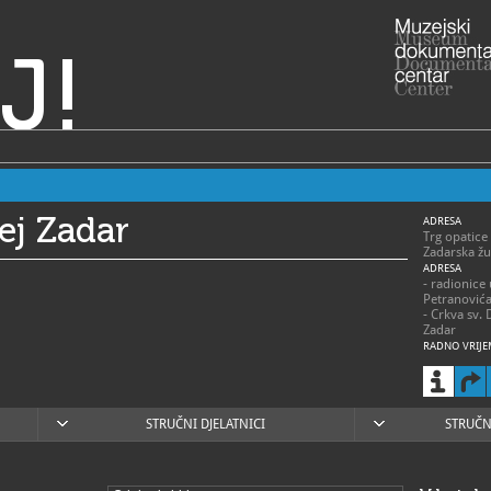
J!
ej Zadar
ADRESA
Trg opatice
Zadarska žu
ADRESA
- radionice
Petranović
- Crkva sv. 
Zadar
RADNO VRIJE
> Muzej – s
- 1. siječnja
ponedjeljak
subota 9 – 
- 1. travnja
STRUČNI DJELATNICI
STRUČN
ponedjeljak
- 1. svibnja 
ponedjeljak
- 1. lipnja –