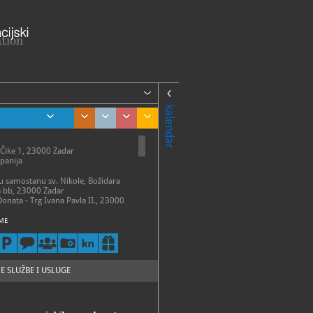
kalendar
 Čike 1, 23000 Zadar
panija
 u samostanu sv. Nikole, Božidara
a bb, 23000 Zadar
Donata - Trg Ivana Pavla II., 23000
ME
talni postav
 – 31. ožujka:
 – petak 9 - 14 h
13 h
 – 30. travnja:
E SLUŽBE I USLUGE
 - subota 9 - 15 h
- 31. svibnja:
 - subota 9 - 17 h
 30. lipnja: