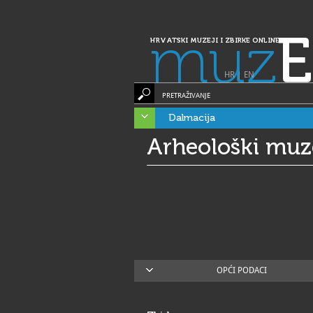
muz
E
HRVATSKI MUZEJI I ZBIRKE ONLINE
HR
|
EN
PRETRAŽIVANJE
Dalmacija
Arheološki muz
OPĆI PODACI