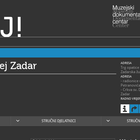
J!
ej Zadar
ADRESA
Trg opatice
Zadarska žu
ADRESA
- radionice
Petranović
- Crkva sv. 
Zadar
RADNO VRIJE
> Muzej – s
- 1. siječnja
ponedjeljak
subota 9 – 
- 1. travnja
STRUČNI DJELATNICI
STRUČN
ponedjeljak
- 1. svibnja 
ponedjeljak
- 1. lipnja –