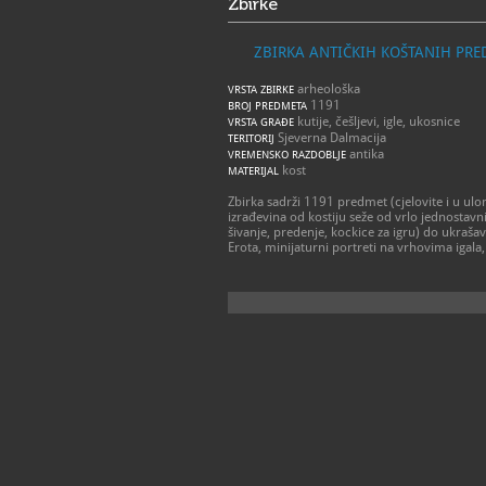
Zbirke
ZBIRKA ANTIČKIH KOŠTANIH PR
arheološka
VRSTA ZBIRKE
1191
BROJ PREDMETA
kutije, češljevi, igle, ukosnice
VRSTA GRAĐE
Sjeverna Dalmacija
TERITORIJ
antika
VREMENSKO RAZDOBLJE
kost
MATERIJAL
Zbirka sadrži 1191 predmet (cjelovite i u ulo
izrađevina od kostiju seže od vrlo jednostavni
šivanje, predenje, kockice za igru) do ukrašav
Erota, minijaturni portreti na vrhovima igala,