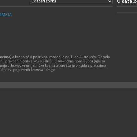
U katal
ponedjeljak 
- 1. srpnja 
ponedjeljak 
EDMETA
- 1. rujna –
ponedjeljak 
- 1. listopa
ponedjeljak 
- 16. listop
ponedjeljak 
- 1. studen
ponedjeljak
subota 9 – 
mcima) a kronološki pokrivaju razdoblje od 1. do 4. stoljeća. Obrada
> Crkva sv.
h i praktičnih oblika koji su služili u svakodnevnom životu (igle za
- 1. siječnja
anja vrlo visoke umjetničke kvalitete kao što je piksida s prikazima
otvoreno po
 dijelovi pogrebnih kreveta i drugo.
- 1. travnja 
ponedjeljak 
-1. lipnja - 
ponedjeljak 
- 1. srpnja 
ponedjeljak 
- 1. rujna - 
ponedjeljak 
- 1. listopa
ponedjeljak 
- 16. listop
ponedjeljak 
- 1. studeno
otvoreno po
Moguće su n