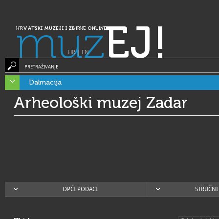
muz
EJ!
HRVATSKI MUZEJI I ZBIRKE ONLINE
HR
|
EN
PRETRAŽIVANJE
Dalmacija
Arheološki muzej Zadar
OPĆI PODACI
STRUČNI 