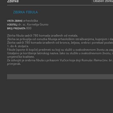
Zbirke
ZBIRKA FIBULA
arheološka
VRSTA ZBIRKE
dr. sc. Kornelija Giunio
VODITELJ
800
BROJ PREDMETA
Zbirka fibula sadrži 780 komada izrađenih od metala.
Zbirka se prikuplja od osnutka Muzeja arheološkim istraživanjima, kupnjom i d
Zbirka sadrži 780 komada izrađenih od bronce, željeza, srebra i ponekad pozlat
1. do 4. stoljeća.
Fibule (spone ili kopče) predmeti su koji su služili u svakodnevnom životu za zap
Ustaljeno je korištenje latinskog naziva. Iako su služile u svakodnevnom životu, 
umjetničke kvalitete.
Za izdvojiti je srebrna fibula s prikazom Vučice koja doji Romula i Rema (inv. br.
primjerak.