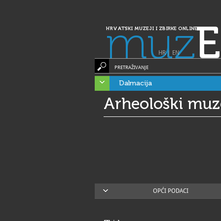
muz
E
HRVATSKI MUZEJI I ZBIRKE ONLINE
HR
|
EN
PRETRAŽIVANJE
Dalmacija
Arheološki muz
OPĆI PODACI