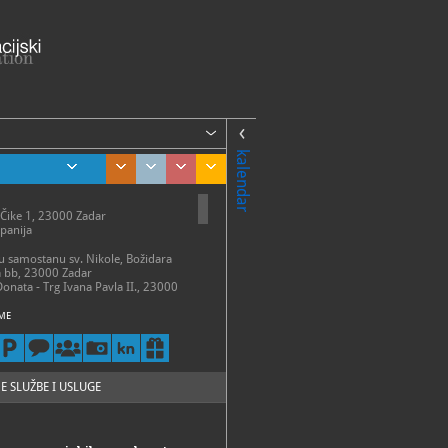
kalendar
 Čike 1, 23000 Zadar
panija
 u samostanu sv. Nikole, Božidara
a bb, 23000 Zadar
Donata - Trg Ivana Pavla II., 23000
ME
talni postav
 – 31. ožujka:
 – petak 9 - 14 h
13 h
 – 30. travnja:
E SLUŽBE I USLUGE
 - subota 9 - 15 h
- 31. svibnja:
 - subota 9 - 17 h
 30. lipnja: