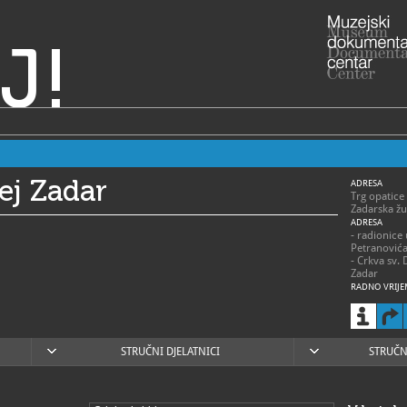
J!
ej Zadar
ADRESA
Trg opatice
Zadarska žu
ADRESA
- radionice
Petranović
- Crkva sv. 
Zadar
RADNO VRIJE
> Muzej – s
- 1. siječnja
ponedjeljak
subota 9 – 
- 1. travnja
STRUČNI DJELATNICI
STRUČN
ponedjeljak
- 1. svibnja 
ponedjeljak
- 1. lipnja –