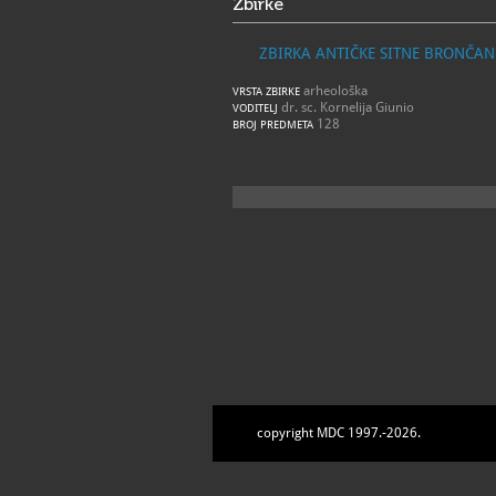
Zbirke
ZBIRKA ANTIČKE SITNE BRONČAN
arheološka
VRSTA ZBIRKE
dr. sc. Kornelija Giunio
VODITELJ
128
BROJ PREDMETA
copyright MDC 1997.-2026.