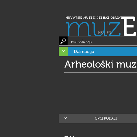
muz
E
HRVATSKI MUZEJI I ZBIRKE ONLINE
HR
|
EN
PRETRAŽIVANJE
Dalmacija
Arheološki muz
OPĆI PODACI