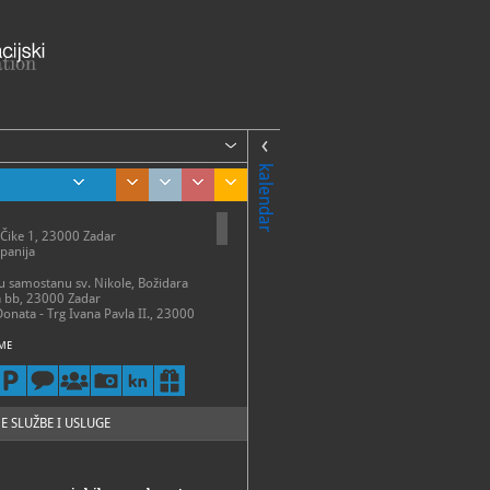
kalendar
 Čike 1, 23000 Zadar
panija
 u samostanu sv. Nikole, Božidara
a bb, 23000 Zadar
Donata - Trg Ivana Pavla II., 23000
ME
talni postav
 – 31. ožujka:
 – petak 9 - 14 h
13 h
 – 30. travnja:
E SLUŽBE I USLUGE
 - subota 9 - 15 h
- 31. svibnja:
 - subota 9 - 17 h
 30. lipnja: