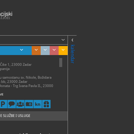
kalendar
 Čike 1, 23000 Zadar
panija
 u samostanu sv. Nikole, Božidara
a bb, 23000 Zadar
Donata - Trg Ivana Pavla II., 23000
ME
talni postav
 – 31. ožujka:
 – petak 9 - 14 h
13 h
 – 30. travnja:
E SLUŽBE I USLUGE
 - subota 9 - 15 h
- 31. svibnja:
 - subota 9 - 17 h
 30. lipnja: