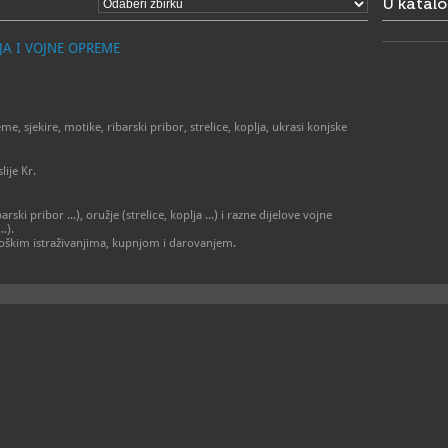
U katal
ponedjeljak 
- 1. srpnja 
ponedjeljak 
A I VOJNE OPREME
- 1. rujna –
ponedjeljak 
- 1. listopa
ponedjeljak 
- 16. listop
ponedjeljak 
e, sjekire, motike, ribarski pribor, strelice, koplja, ukrasi konjske
- 1. studen
ponedjeljak
subota 9 – 
slije Kr.
> Crkva sv.
- 1. siječnja
ski pribor ...), oružje (strelice, koplja ...) i razne dijelove vojne
otvoreno po
.).
- 1. travnja 
loškim istraživanjima, kupnjom i darovanjem.
ponedjeljak 
-1. lipnja - 
ponedjeljak 
- 1. srpnja 
ponedjeljak 
- 1. rujna - 
ponedjeljak 
- 1. listopa
ponedjeljak 
- 16. listop
ponedjeljak 
- 1. studeno
otvoreno po
Moguće su n