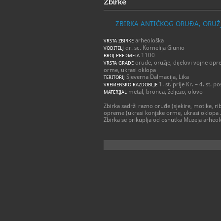
Zbirke
ZBIRKA ANTIČKOG ORUĐA, ORUŽJ
arheološka
VRSTA ZBIRKE
dr. sc. Kornelija Giunio
VODITELJ
1100
BROJ PREDMETA
oruđe, oružje, dijelovi vojne oprem
VRSTA GRAĐE
orme, ukrasi oklopa
Sjeverna Dalmacija, Lika
TERITORIJ
1. st. prije Kr. – 4. st. po
VREMENSKO RAZDOBLJE
metal, bronca, željezo, olovo
MATERIJAL
Zbirka sadrži razno oruđe (sjekire, motike, ribar
opreme (ukrasi konjske orme, ukrasi oklopa ..
Zbirka se prikuplja od osnutka Muzeja arheo