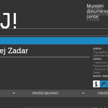
J!
ej Zadar
ADRESA
Trg opatice
Zadarska žu
ADRESA
- radionice
Petranović
- Crkva sv. 
Zadar
RADNO VRIJE
> Muzej – s
- 1. siječnja
ponedjeljak
subota 9 – 
- 1. travnja
STRUČNI DJELATNICI
STRUČN
ponedjeljak
- 1. svibnja 
ponedjeljak
- 1. lipnja –