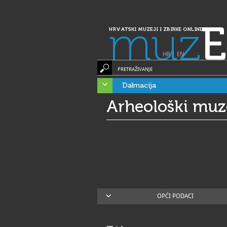
muz
E
HRVATSKI MUZEJI I ZBIRKE ONLINE
HR
|
EN
PRETRAŽIVANJE
Dalmacija
Arheološki muz
OPĆI PODACI