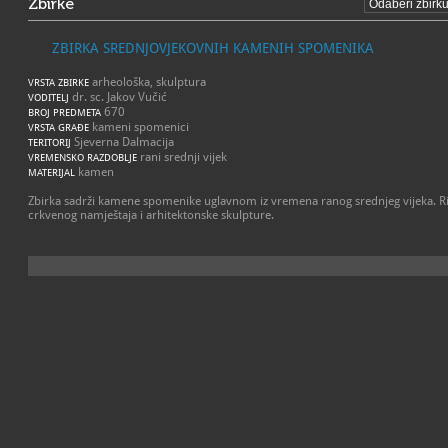
Zbirke
ZBIRKA SREDNJOVJEKOVNIH KAMENIH SPOMENIKA
arheološka, skulptura
VRSTA ZBIRKE
dr. sc. Jakov Vučić
VODITELJ
670
BROJ PREDMETA
kameni spomenici
VRSTA GRAĐE
Sjeverna Dalmacija
TERITORIJ
rani srednji vijek
VREMENSKO RAZDOBLJE
kamen
MATERIJAL
Zbirka sadrži kamene spomenike uglavnom iz vremena ranog srednjeg vijeka. Ri
crkvenog namještaja i arhitektonske skulpture.