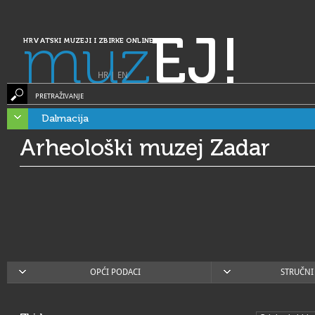
muz
EJ!
HRVATSKI MUZEJI I ZBIRKE ONLINE
HR
|
EN
PRETRAŽIVANJE
Dalmacija
Arheološki muzej Zadar
OPĆI PODACI
STRUČNI 