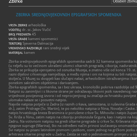
Zbirke
ZBIRKA SREDNJOVJEKOVNIH EPIGRAFSKIH SPOMENIKA
arheološka
VRSTA ZBIRKE
dr. sc. Jakov Vučić
VODITELJ
45
BROJ PREDMETA
kameni spomenici
VRSTA GRAĐE
Sjeverna Dalmacija
TERITORIJ
rani srednji vijek
VREMENSKO RAZDOBLJE
kamen
MATERIJAL
Zbirka srednjovjekovnih epigrafskih spomenika sadrži 32 kamena spomenika koj
(u reljefu su to većinom ukrašeni ulomci oltarnih pregrada, ciborija, nadvratnika
Zbirka se prikuplja vjerojatno od osnutka Muzeja, a znatno više od konca 19. st
razni dijelovi crkvenoga namještaja, a među njima i oni na kojima su bili natpisi.
stoljeća. U Muzej su dospjeli kao slučajni nalazi, arheološkim istraživanjima i 
ponekim sakralnim objektima i darivanjem.
Zbirka epigrafskih spomenika, sa i bez ukrasa, kronološki pokriva razdoblje od 9
Natpisi su zanimljivi i s likovne strane jer odražavaju likovni jezik navedenog ra
vrijednost povijesnog izvora i od neprocjenjivog su značaja za hrvatsku povijest
ulomaka nalaze se i posvetni natpisi.
Najviše natpisa potječe iz Zadra (iz raznih crkava, samostana, iz ruševina Grada
dr.), zatim Pridrage (Sv. Martin), te po nekoliko natpisa iz Nina, Novalje i Cask
natpis hrvatskoga kneza Branimira iz porušene crkve Sv. Mihovila i natpis žup
Sv. Križa u Ninu, zatim natpis na ciboriju prokonzula Grgura, kao i natpisi na 
Zadru. Na votivnom natpisu na gredi oltarne pregrade iz crkve Sv. Krševana nije 
njegove supruge (Marina), što na određeni način prinosi izučavanju onomastike
Svi natpisi su pisani latinskim pismom i jezikom, osim jednog na grčkom jeziku 
arhitrava oltarne pregrade u Zadru. Zaista se radi o jedinstvenom primjeru u cije