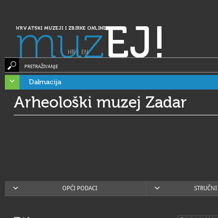
muz
EJ!
HRVATSKI MUZEJI I ZBIRKE ONLINE
HR
|
EN
PRETRAŽIVANJE
Dalmacija
Arheološki muzej Zadar
OPĆI PODACI
STRUČNI 