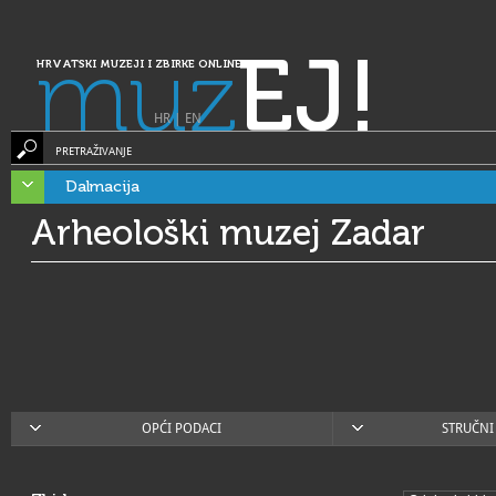
muz
EJ!
HRVATSKI MUZEJI I ZBIRKE ONLINE
HR
|
EN
PRETRAŽIVANJE
Dalmacija
Arheološki muzej Zadar
OPĆI PODACI
STRUČNI 