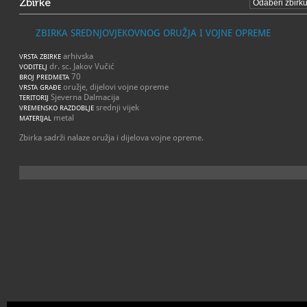
Zbirke
ZBIRKA SREDNJOVJEKOVNOG ORUŽJA I VOJNE OPREME
arhivska
VRSTA ZBIRKE
dr. sc. Jakov Vučić
VODITELJ
70
BROJ PREDMETA
oružje, dijelovi vojne opreme
VRSTA GRAĐE
Sjeverna Dalmacija
TERITORIJ
srednji vijek
VREMENSKO RAZDOBLJE
metal
MATERIJAL
Zbirka sadrži nalaze oružja i dijelova vojne opreme.