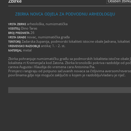
Zbirke
ZBIRKA NOVCA ODJELA ZA PODVODNU ARHEOLOGIJU
arheološka, numizmatička
VRSTA ZBIRKE
Dino Taras
VODITELJ
26
BROJ PREDMETA
novac, numizmatička građa
VRSTA GRAĐE
Zadarska županija, podmorski lokaliteti istocne obale Jadrana, lokalite
TERITORIJ
antika; 1. - 2. st.
VREMENSKO RAZDOBLJE
metal
MATERIJAL
Zbirka pohranjuje numizmatičku građu sa podmorskih lokaliteta istočne obale J
lokaliteta rt Kremenjača kod Zatona. Zbirka kronološki pokriva razdoblje od poče
careva Augusta i Klaudija do vremena cara Antonina Pia.
Primjerci rangiraju od potpuno sačuvanih novaca sa čitljivima aversom/reverso
površinama gdje nije moguće zaključiti o kojem je razdoblju/vladaru je riječ.