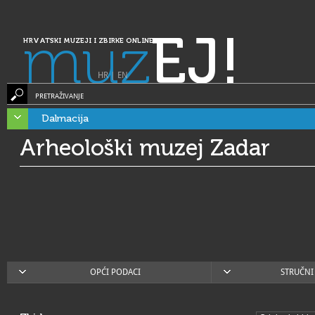
muz
EJ!
HRVATSKI MUZEJI I ZBIRKE ONLINE
HR
|
EN
PRETRAŽIVANJE
Dalmacija
Arheološki muzej Zadar
OPĆI PODACI
STRUČNI 