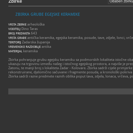
Zbirke
ZBIRKA GRUBE EGEJSKE KERAMIKE
arheološka
VRSTA ZBIRKE
Dino Taras
VODITELJ
643
BROJ PREDMETA
antička keramika, egejska keramika, posude, tave, zdjele, lonci, vrčev
VRSTA GRAĐE
Zadarska županija
TERITORIJ
antika
VREMENSKO RAZDOBLJE
keramika
MATERIJAL
Zbirka pohranjuje grubu egejsku keramiku sa podmorskih lokaliteta istočne obal
ukazuju na trgovinu između našeg i istočnog egejskog prostora, a najviše je pre
Zatonu, te manji broj s lokaliteta Zadar - Kolovare. Zbirka sadrži cijele primjerk
rekonstruirane, djelomično sačuvane i fragmente posuda, a kronološki pokriva r
Zbirka sadrži razne predmete raznih oblika poput tava, zdjela, lonaca, vrčeva, p