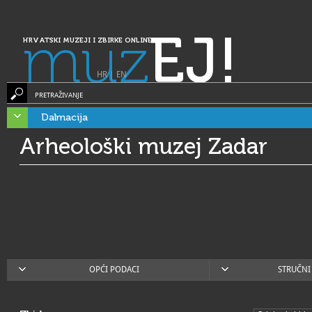
muz
EJ!
HRVATSKI MUZEJI I ZBIRKE ONLINE
HR
|
EN
PRETRAŽIVANJE
Dalmacija
Arheološki muzej Zadar
OPĆI PODACI
STRUČNI 