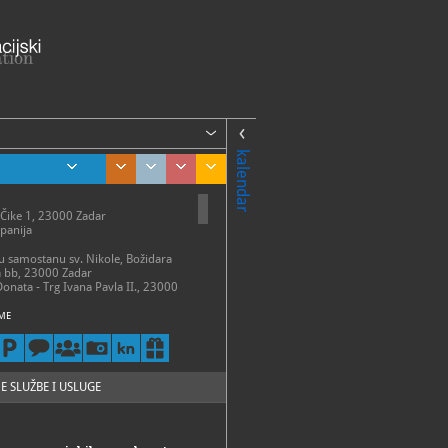
kalendar
 Čike 1, 23000 Zadar
panija
 u samostanu sv. Nikole, Božidara
a bb, 23000 Zadar
Donata - Trg Ivana Pavla II., 23000
ME
talni postav
 – 31. ožujka:
 – petak 9 - 14 h
13 h
 – 30. travnja:
E SLUŽBE I USLUGE
 - subota 9 - 15 h
- 31. svibnja:
 - subota 9 - 17 h
 30. lipnja: