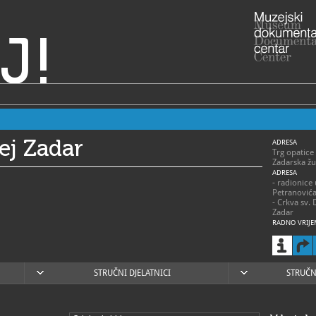
J!
ej Zadar
ADRESA
Trg opatice
Zadarska žu
ADRESA
- radionice
Petranović
- Crkva sv. 
Zadar
RADNO VRIJE
> Muzej – s
- 1. siječnja
ponedjeljak
subota 9 – 
- 1. travnja
STRUČNI DJELATNICI
STRUČN
ponedjeljak
- 1. svibnja 
ponedjeljak
- 1. lipnja –