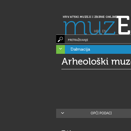
muz
E
HRVATSKI MUZEJI I ZBIRKE ONLINE
HR
|
EN
PRETRAŽIVANJE
Dalmacija
Arheološki muz
OPĆI PODACI