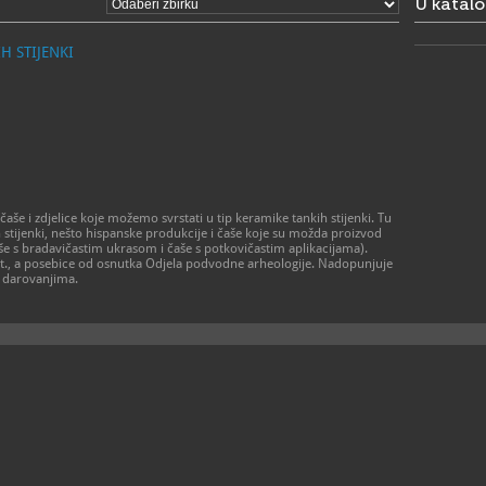
U katal
ponedjeljak 
- 1. srpnja 
ponedjeljak 
H STIJENKI
- 1. rujna –
ponedjeljak 
- 1. listopa
ponedjeljak 
- 16. listop
ponedjeljak 
- 1. studen
ponedjeljak
subota 9 – 
> Crkva sv.
čaše i zdjelice koje možemo svrstati u tip keramike tankih stijenki. Tu
- 1. siječnja
ih stijenki, nešto hispanske produkcije i čaše koje su možda proizvod
otvoreno po
čaše s bradavičastim ukrasom i čaše s potkovičastim aplikacijama).
- 1. travnja 
 st., a posebice od osnutka Odjela podvodne arheologije. Nadopunjuje
ponedjeljak 
i darovanjima.
-1. lipnja - 
ponedjeljak 
- 1. srpnja 
ponedjeljak 
- 1. rujna - 
ponedjeljak 
- 1. listopa
ponedjeljak 
- 16. listop
ponedjeljak 
- 1. studeno
otvoreno po
Moguće su n