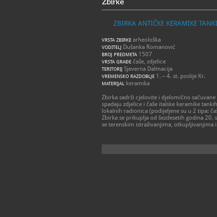
Zbirke
ZBIRKA ANTIČKE KERAMIKE TANKI
arheološka
VRSTA ZBIRKE
Dušanka Romanović
VODITELJ
1507
BROJ PREDMETA
čaše, zdjelice
VRSTA GRAĐE
Sjeverna Dalmacija
TERITORIJ
1. – 4. st. poslije Kr.
VREMENSKO RAZDOBLJE
keramika
MATERIJAL
Zbirka sadrži cjelovite i djelomično sačuvane 
spadaju zdjelice i čaše italske keramike tank
lokalnih radionica (podijeljene su u 2 tipa: 
Zbirka se prikuplja od šezdesetih godina 20.
se terenskim istraživanjima, otkupljivanjima 