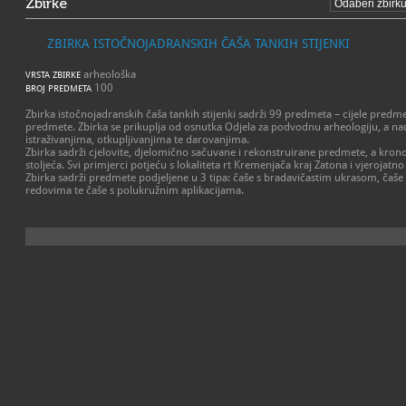
Zbirke
ZBIRKA ISTOČNOJADRANSKIH ČAŠA TANKIH STIJENKI
arheološka
VRSTA ZBIRKE
100
BROJ PREDMETA
Zbirka istočnojadranskih čaša tankih stijenki sadrži 99 predmeta – cijele predm
predmete. Zbirka se prikuplja od osnutka Odjela za podvodnu arheologiju, a n
istraživanjima, otkupljivanjima te darovanjima.
Zbirka sadrži cjelovite, djelomično sačuvane i rekonstruirane predmete, a krono
stoljeća. Svi primjerci potjeću s lokaliteta rt Kremenjača kraj Zatona i vjerojatn
Zbirka sadrži predmete podjeljene u 3 tipa: čaše s bradavičastim ukrasom, čaš
redovima te čaše s polukružnim aplikacijama.