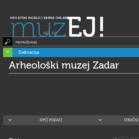
muz
EJ!
HRVATSKI MUZEJI I ZBIRKE ONLINE
HR
|
EN
PRETRAŽIVANJE
Dalmacija
Arheološki muzej Zadar
OPĆI PODACI
STRUČNI 