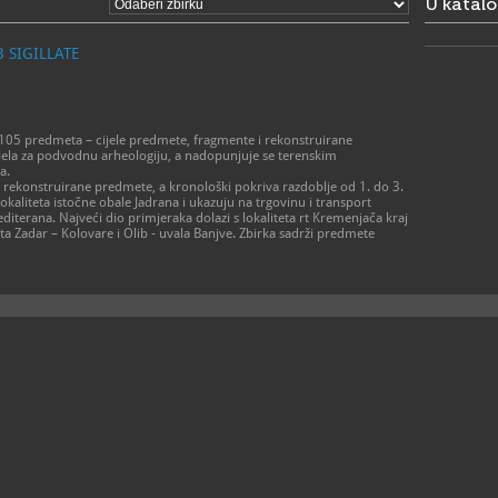
U katal
ponedjeljak 
- 1. srpnja 
ponedjeljak 
 SIGILLATE
- 1. rujna –
ponedjeljak 
- 1. listopa
ponedjeljak 
- 16. listop
ponedjeljak 
i 105 predmeta – cijele predmete, fragmente i rekonstruirane
- 1. studen
jela za podvodnu arheologiju, a nadopunjuje se terenskim
ponedjeljak
a.
subota 9 – 
i rekonstruirane predmete, a kronološki pokriva razdoblje od 1. do 3.
okaliteta istočne obale Jadrana i ukazuju na trgovinu i transport
> Crkva sv.
iterana. Najveći dio primjeraka dolazi s lokaliteta rt Kremenjača kraj
- 1. siječnja
eta Zadar – Kolovare i Olib - uvala Banjve. Zbirka sadrži predmete
otvoreno po
- 1. travnja 
ponedjeljak 
-1. lipnja - 
ponedjeljak 
- 1. srpnja 
ponedjeljak 
- 1. rujna - 
ponedjeljak 
- 1. listopa
ponedjeljak 
- 16. listop
ponedjeljak 
- 1. studeno
otvoreno po
Moguće su n