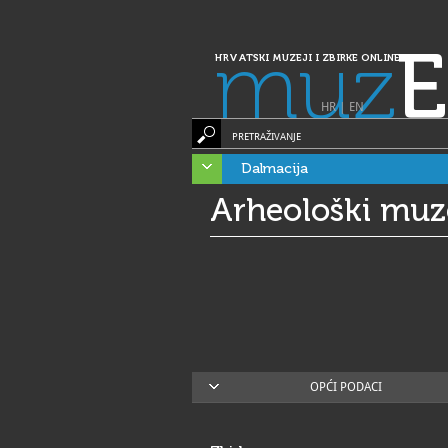
muz
E
HRVATSKI MUZEJI I ZBIRKE ONLINE
HR
|
EN
PRETRAŽIVANJE
Dalmacija
Arheološki muz
OPĆI PODACI