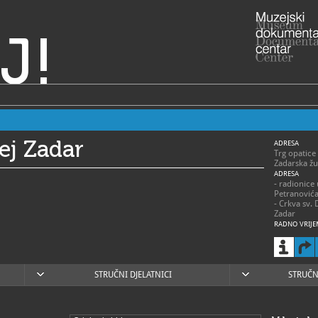
J!
ej Zadar
ADRESA
Trg opatice
Zadarska žu
ADRESA
- radionice
Petranović
- Crkva sv. 
Zadar
RADNO VRIJE
> Muzej – s
- 1. siječnja
ponedjeljak
subota 9 – 
- 1. travnja
STRUČNI DJELATNICI
STRUČN
ponedjeljak
- 1. svibnja 
ponedjeljak
- 1. lipnja –