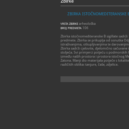
Zbirke
ZBIRKA ISTOČNOMEDITERANSKE B
arheološka
VRSTA ZBIRKE
106
BROJ PREDMETA
Zbirka istočnomediteranske B sigillate sadrž
predmete. Zbirka se prikuplja od osnutka Od
istraživanjima, otkupljivanjima te darovanjim
Zbirka sadrži cjelovite, djelomično sačuvane 
stoljeća. Svi primjerci potjeću s podmorskih l
između naših prostora i prostora istočnog Med
Zatona. Manji dio materijala potječe s lokalit
različitih oblika: tanjure, čaše, zdjelice.