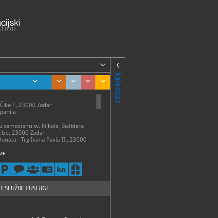
kalendar
 Čike 1, 23000 Zadar
panija
 u samostanu sv. Nikole, Božidara
a bb, 23000 Zadar
Donata - Trg Ivana Pavla II., 23000
ME
talni postav
 – 31. ožujka:
 – petak 9 - 14 h
13 h
 – 30. travnja:
E SLUŽBE I USLUGE
 - subota 9 - 15 h
- 31. svibnja:
 - subota 9 - 17 h
 30. lipnja: