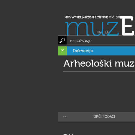
muz
E
HRVATSKI MUZEJI I ZBIRKE ONLINE
HR
|
EN
PRETRAŽIVANJE
Dalmacija
Arheološki muz
OPĆI PODACI