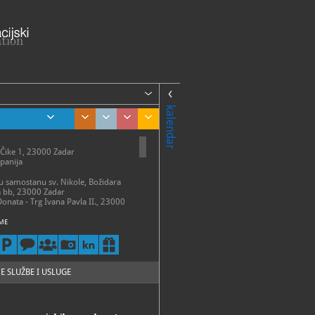
kalendar
 Čike 1, 23000 Zadar
panija
 u samostanu sv. Nikole, Božidara
a bb, 23000 Zadar
Donata - Trg Ivana Pavla II., 23000
ME
talni postav
 – 31. ožujka:
 – petak 9 - 14 h
13 h
 – 30. travnja:
E SLUŽBE I USLUGE
 - subota 9 - 15 h
- 31. svibnja:
 - subota 9 - 17 h
 30. lipnja: