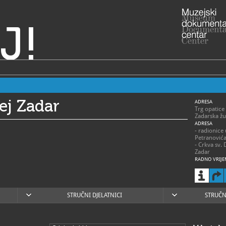
J!
ej Zadar
ADRESA
Trg opatice
Zadarska žu
ADRESA
- radionice
Petranović
- Crkva sv. 
Zadar
RADNO VRIJE
> Muzej – s
- 1. siječnja
ponedjeljak
subota 9 – 
- 1. travnja
STRUČNI DJELATNICI
STRUČN
ponedjeljak
- 1. svibnja 
ponedjeljak
- 1. lipnja –