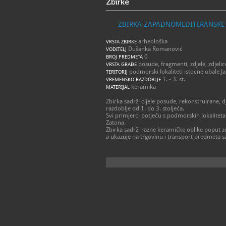
Zbirke
ZBIRKA ZAPADNOMEDITERANSKE 
arheološka
VRSTA ZBIRKE
Dušanka Romanović
VODITELJ
0
BROJ PREDMETA
posude, fragmenti, zdjele, zdjelice
VRSTA GRAĐE
podmorski lokaliteti istocne obale Ja
TERITORIJ
1. - 3. st.
VREMENSKO RAZDOBLJE
keramika
MATERIJAL
Zbirka sadrži cijele posude, rekonstruirane,
razdoblje od 1. do 3. stoljeća.
Svi primjerci potječu s podmorskih lokaliteta 
Zatona.
Zbirka sadrži razne keramičke oblike poput zd
a ukazuje na trgovinu i transport predmeta 