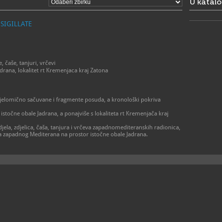
U katal
ponedjeljak 
- 1. srpnja 
ponedjeljak 
SIGILLATE
- 1. rujna –
ponedjeljak 
- 1. listopa
ponedjeljak 
- 16. listop
ponedjeljak 
, čaše, tanjuri, vrčevi
- 1. studen
drana, lokalitet rt Kremenjaca kraj Zatona
ponedjeljak
subota 9 – 
> Crkva sv.
 djelomično sačuvane i fragmente posuda, a kronološki pokriva
- 1. siječnja
otvoreno po
istočne obale Jadrana, a ponajviše s lokaliteta rt Kremenjača kraj
- 1. travnja 
ponedjeljak 
jela, zdjelica, čaša, tanjura i vrčeva zapadnomediteranskih radionica,
-1. lipnja - 
sa zapadnog Mediterana na prostor istočne obale Jadrana.
ponedjeljak 
- 1. srpnja 
ponedjeljak 
- 1. rujna - 
ponedjeljak 
- 1. listopa
ponedjeljak 
- 16. listop
ponedjeljak 
- 1. studeno
otvoreno po
Moguće su n