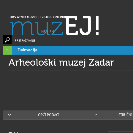
muz
EJ!
HRVATSKI MUZEJI I ZBIRKE ONLINE
HR
|
EN
PRETRAŽIVANJE
Dalmacija
Arheološki muzej Zadar
OPĆI PODACI
STRUČNI 