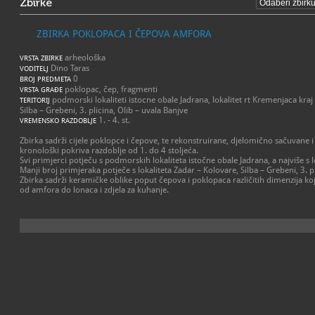
Zbirke
ZBIRKA POKLOPACA I ČEPOVA AMFORA
arheološka
VRSTA ZBIRKE
Dino Taras
VODITELJ
0
BROJ PREDMETA
poklopac, čep, fragmenti
VRSTA GRAĐE
podmorski lokaliteti istocne obale Jadrana, lokalitet rt Kremenjaca kraj 
TERITORIJ
Silba – Grebeni, 3. plicina, Olib – uvala Banjve
1. - 4. st.
VREMENSKO RAZDOBLJE
Zbirka sadrži cijele poklopce i čepove, te rekonstruirane, djelomično sačuvane 
kronološki pokriva razdoblje od 1. do 4 stoljeća.
Svi primjerci potječu s podmorskih lokaliteta istočne obale Jadrana, a najviše s 
Manji broj primjeraka potječe s lokaliteta Zadar – Kolovare, Silba – Grebeni, 3. pl
Zbirka sadrži keramičke oblike poput čepova i poklopaca različitih dimenzija koj
od amfora do lonaca i zdjela za kuhanje.