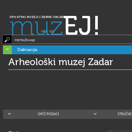
muz
EJ!
HRVATSKI MUZEJI I ZBIRKE ONLINE
HR
|
EN
PRETRAŽIVANJE
Dalmacija
Arheološki muzej Zadar
OPĆI PODACI
STRUČNI 