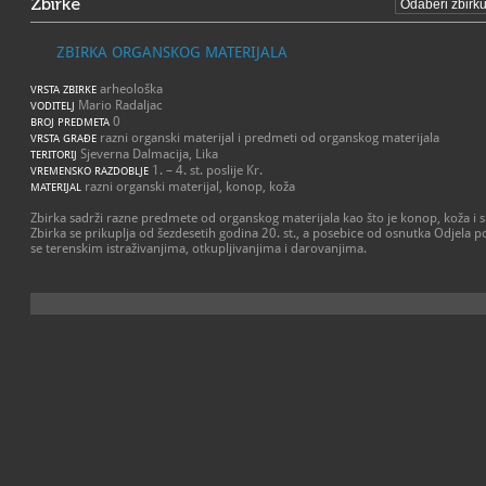
Zbirke
ZBIRKA ORGANSKOG MATERIJALA
arheološka
VRSTA ZBIRKE
Mario Radaljac
VODITELJ
0
BROJ PREDMETA
razni organski materijal i predmeti od organskog materijala
VRSTA GRAĐE
Sjeverna Dalmacija, Lika
TERITORIJ
1. – 4. st. poslije Kr.
VREMENSKO RAZDOBLJE
razni organski materijal, konop, koža
MATERIJAL
Zbirka sadrži razne predmete od organskog materijala kao što je konop, koža i sl
Zbirka se prikuplja od šezdesetih godina 20. st., a posebice od osnutka Odjela
se terenskim istraživanjima, otkupljivanjima i darovanjima.