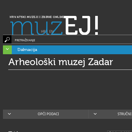
muz
EJ!
HRVATSKI MUZEJI I ZBIRKE ONLINE
HR
|
EN
PRETRAŽIVANJE
Dalmacija
Arheološki muzej Zadar
OPĆI PODACI
STRUČNI 