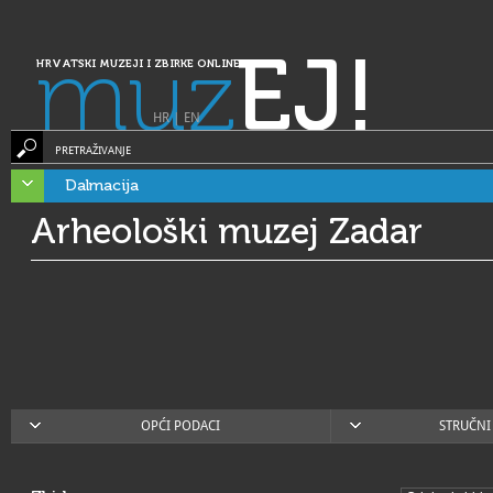
muz
EJ!
HRVATSKI MUZEJI I ZBIRKE ONLINE
HR
|
EN
PRETRAŽIVANJE
Dalmacija
Arheološki muzej Zadar
OPĆI PODACI
STRUČNI 