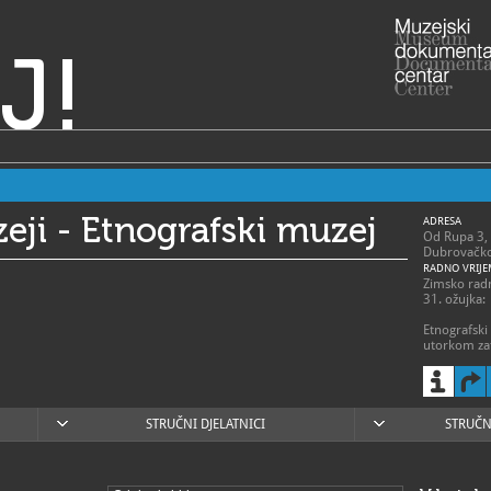
J!
ji - Etnografski muzej
ADRESA
Od Rupa 3,
Dubrovačko
RADNO VRIJE
Zimsko radn
31. ožujka:
Etnografski
utorkom za
Dubrovački 
godinu i Fes
dan i Staru
otvoreni su
STRUČNI DJELATNICI
STRUČN
020/32
T
020/3
F
etnog
E
http:
W