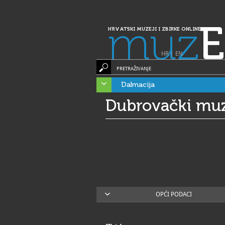
muz
E
HRVATSKI MUZEJI I ZBIRKE ONLINE
HR
|
EN
PRETRAŽIVANJE
Dalmacija
Dubrovački muze
OPĆI PODACI