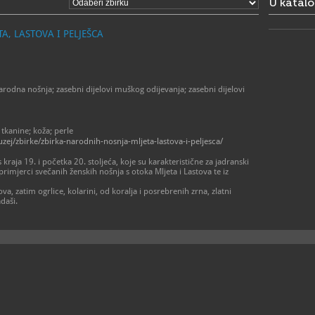
U katal
muzej/
, LASTOVA I PELJEŠCA
odna nošnja; zasebni dijelovi muškog odijevanja; zasebni dijelovi
 tkanine; koža; perle
ej/zbirke/zbirka-narodnih-nosnja-mljeta-lastova-i-peljesca/
kraja 19. i početka 20. stoljeća, koje su karakteristične za jadranski
primjerci svečanih ženskih nošnja s otoka Mljeta i Lastova te iz
nova, zatim ogrlice, kolarini, od koralja i posrebrenih zrna, zlatni
adaši.