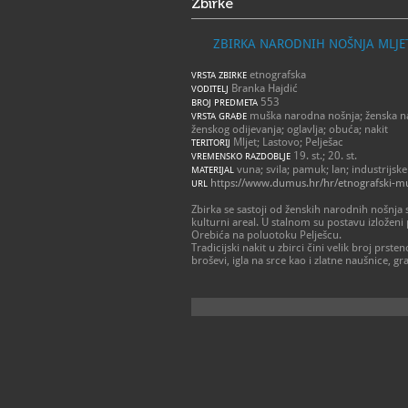
Zbirke
ZBIRKA NARODNIH NOŠNJA MLJETA
etnografska
VRSTA ZBIRKE
Branka Hajdić
VODITELJ
553
BROJ PREDMETA
muška narodna nošnja; ženska nar
VRSTA GRAĐE
ženskog odijevanja; oglavlja; obuća; nakit
Mljet; Lastovo; Pelješac
TERITORIJ
19. st.; 20. st.
VREMENSKO RAZDOBLJE
vuna; svila; pamuk; lan; industrijske
MATERIJAL
https://www.dumus.hr/hr/etnografski-muz
URL
Zbirka se sastoji od ženskih narodnih nošnja s 
kulturni areal. U stalnom su postavu izloženi 
Orebića na poluotoku Pelješcu.
Tradicijski nakit u zbirci čini velik broj prste
broševi, igla na srce kao i zlatne naušnice, gr