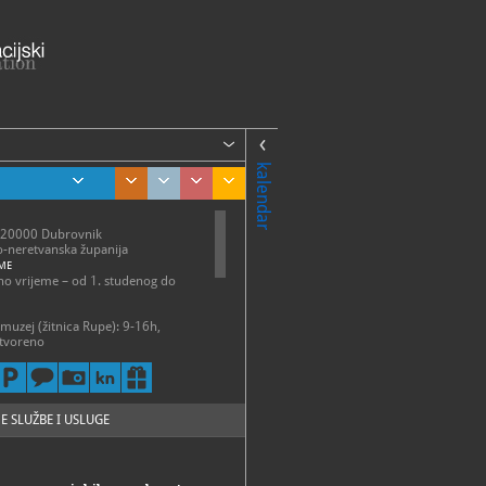
kalendar
 20000 Dubrovnik
-neretvanska županija
ME
o vrijeme – od 1. studenog do
 muzej (žitnica Rupe): 9-16h,
tvoreno
muzeji ne rade na Božić, Novu
tu sv. Vlaha (3. veljače). Na Badnji
 godinu Dubrovački muzeji
 od 9 do 12 sati.
E SLUŽBE I USLUGE
3-013, 323-018, 323-056
21-497
rafski@dumus.hr
//www.dumus.hr/hr/etnografski-