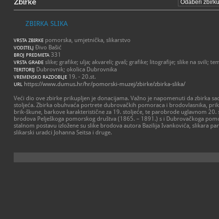
Zbirke
ZBIRKA SLIKA
pomorska, umjetnička, slikarstvo
VRSTA ZBIRKE
Đivo Bašić
VODITELJ
331
BROJ PREDMETA
slike; grafike; ulja; akvareli; gvaš; grafike; litografije; slike na svili; t
VRSTA GRAĐE
Dubrovnik; okolica Dubrovnika
TERITORIJ
19. - 20.st.
VREMENSKO RAZDOBLJE
https://www.dumus.hr/hr/pomorski-muzej/zbirke/zbirka-slika/
URL
Veći dio ove zbirke prikupljen je donacijama. Važno je napomenuti da zbirka sadrž
stoljeća. Zbirka obuhvaća portrete dubrovačkih pomoraca i brodovlasnika, prik
brik-škune, barkove karakteristične za 19. stoljeće, te parobrode uglavnom 20. st
brodova Pelješkoga pomorskog društva (1865. – 1891.) s i Dubrovačkoga pomo
stalnom postavu izložene su slike brodova autora Bazilija Ivankovića, slikara
slikarski uradci Johanna Seitsa i druge.