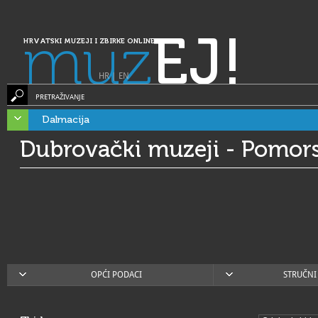
muz
EJ!
HRVATSKI MUZEJI I ZBIRKE ONLINE
HR
|
EN
PRETRAŽIVANJE
Dalmacija
Dubrovački muzeji - Pomor
OPĆI PODACI
STRUČNI 