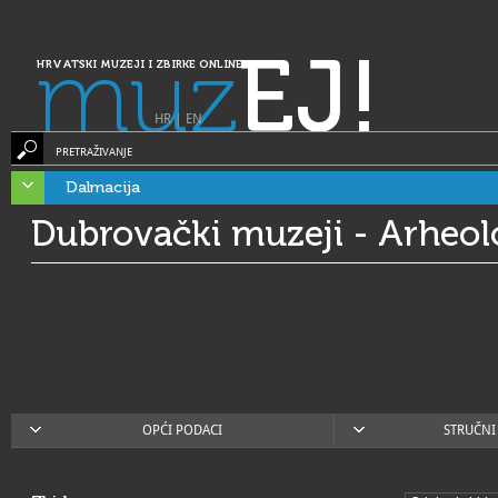
muz
EJ!
HRVATSKI MUZEJI I ZBIRKE ONLINE
HR
|
EN
PRETRAŽIVANJE
Dalmacija
Dubrovački muzeji - Arheol
OPĆI PODACI
STRUČNI 