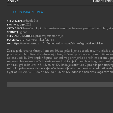
Zbirke
EGIPATSKA ZBIRKA
arheološka
VRSTA ZBIRKE
228
BROJ PREDMETA
brončani kipići božanstava; mumija; fajansni predmeti; amuleti; ska
VRSTA GRAĐE
Egipat
TERITORIJ
prapovijest; stari vijek
VREMENSKO RAZDOBLJE
bronca; keramika; fajansa
MATERIJAL
https://www.dumus.hr/hr/arheoloski-muzej/zbirke/egipatska-zbirka/
URL
Zbirka je darovana Muzeju koncem 19. stoljeća. Njena obrada u svrhu izložbe je
posude raznih oblika od amfora, ojnohoa, vrčeva i posuda s jednom drškom kakv
askosa u obliku životinjskih figura i zanimljivog primjerka s bračnim parom u post
ukrašeno bojanjem, rjeđe i urezivanjem. U zbirci je i manji broj fragmentiranih
imitiraju grčke kouroi iz 6. i 5. st. pr. Kr., kada je skulptura Cipra bila pod utjec
nekoliko primjeraka statueta sjedeće žene s djetetom u naručju. Predmeti se da
Cypriot III), 2000.-1900. pr. Kr., do 4.-3. pr. Kr., odnosno helenističkoga razdobl