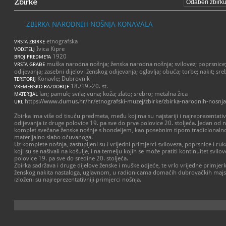
Zbirke
ZBIRKA NARODNIH NOŠNJA KONAVALA
etnografska
VRSTA ZBIRKE
Ivica Kipre
VODITELJ
1920
BROJ PREDMETA
muška narodna nošnja; ženska narodna nošnja; svilovez; poprsnice; 
VRSTA GRAĐE
odijevanja; zasebni dijelovi ženskog odijevanja; oglavlja; obuća; torbe; nakit; sreb
Konavle; Dubrovnik
TERITORIJ
18./19.-20. st.
VREMENSKO RAZDOBLJE
lan; pamuk; svila; vuna; koža; zlato; srebro; metalna žica
MATERIJAL
https://www.dumus.hr/hr/etnografski-muzej/zbirke/zbirka-narodnih-nosnja
URL
Zbirka ima više od tisuću predmeta, među kojima su najstariji i najreprezentati
odijevanja iz druge polovice 19. pa sve do prve polovice 20. stoljeća. Jedan od na
komplet svečane ženske nošnje s hondeljem, kao posebnim tipom tradicionalnog
materijalno slabo očuvanoga.
Uz komplete nošnja, zastupljeni su i vrijedni primjerci sviloveza, poprsnice i ruk
koji su se našivali na košulje, i na temelju kojih se može pratiti kontinuitet svilo
polovice 19. pa sve do sredine 20. stoljeća.
Zbirka sadržava i druge dijelove ženske i muške odjeće, te vrlo vrijedne primjer
ženskog nakita nastaloga, uglavnom, u radionicama domaćih dubrovačkih majst
izloženi su najreprezentativniji primjerci nošnja.