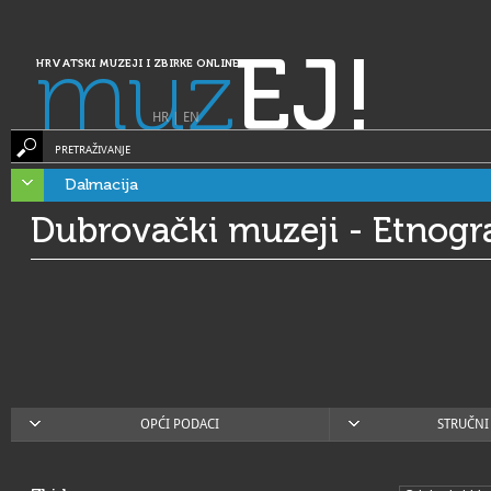
muz
EJ!
HRVATSKI MUZEJI I ZBIRKE ONLINE
HR
|
EN
PRETRAŽIVANJE
Dalmacija
Dubrovački muzeji - Etnogr
OPĆI PODACI
STRUČNI 