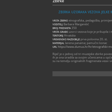
Zbirke
ZBIRKA UZORAKA VEZOVA JELKE 
etnografska, pedagoška, primije
VRSTA ZBIRKE
Barbara Margaretić
VODITELJ
350
BROJ PREDMETA
uzorci vezova koje je prikupila i n
VRSTA GRAĐE
Hrvatska
TERITORIJ
prva polovina 20. st.
VREMENSKO RAZDOBLJE
lanena panama; pamučni konac
MATERIJAL
https://www.dumus.hr/hr/etnografski-muz
URL
Riječ je o jednoj od tri muzejske zbirke povez
ih je ona izradila sa svojim učenicama u opć
su na temelju originalnih fragmenata veza i ve