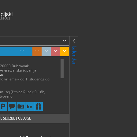
kalendar
 20000 Dubrovnik
-neretvanska županija
ME
o vrijeme – od 1. studenog do
 muzej (žitnica Rupe): 9-16h,
tvoreno
muzeji ne rade na Božić, Novu
tu sv. Vlaha (3. veljače). Na Badnji
 godinu Dubrovački muzeji
 od 9 do 12 sati.
E SLUŽBE I USLUGE
3-013, 323-018, 323-056
21-497
rafski@dumus.hr
//www.dumus.hr/hr/etnografski-