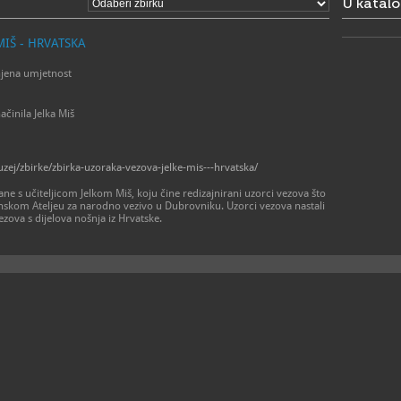
U katal
muzej/
MIŠ - HRVATSKA
njena umjetnost
ačinila Jelka Miš
ej/zbirke/zbirka-uzoraka-vezova-jelke-mis---hrvatska/
ane s učiteljicom Jelkom Miš, koju čine redizajnirani uzorci vezova što
inskom Ateljeu za narodno vezivo u Dubrovniku. Uzorci vezova nastali
zova s dijelova nošnja iz Hrvatske.