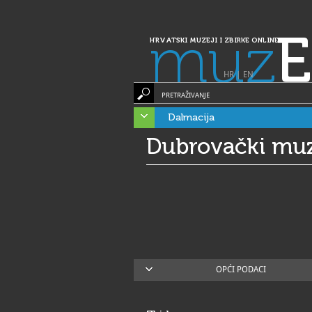
muz
E
HRVATSKI MUZEJI I ZBIRKE ONLINE
HR
|
EN
PRETRAŽIVANJE
Dalmacija
Dubrovački muze
OPĆI PODACI