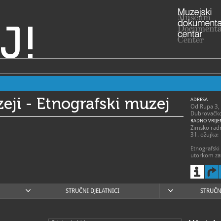
J!
ji - Etnografski muzej
ADRESA
Od Rupa 3,
Dubrovačko
RADNO VRIJE
Zimsko radn
31. ožujka:
Etnografski
utorkom za
Dubrovački 
godinu i Fes
dan i Staru
otvoreni su
STRUČNI DJELATNICI
STRUČN
020/32
T
020/3
F
etnog
E
http:
W