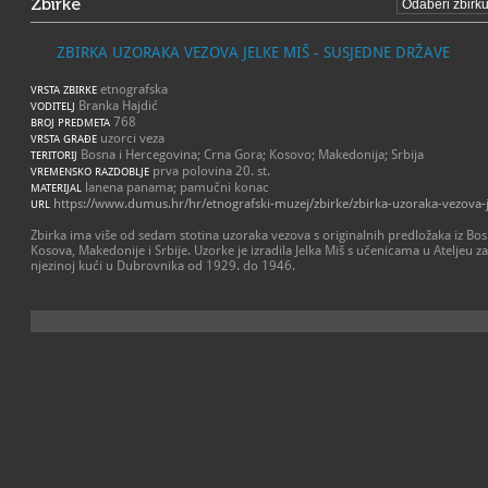
Zbirke
ZBIRKA UZORAKA VEZOVA JELKE MIŠ - SUSJEDNE DRŽAVE
etnografska
VRSTA ZBIRKE
Branka Hajdić
VODITELJ
768
BROJ PREDMETA
uzorci veza
VRSTA GRAĐE
Bosna i Hercegovina; Crna Gora; Kosovo; Makedonija; Srbija
TERITORIJ
prva polovina 20. st.
VREMENSKO RAZDOBLJE
lanena panama; pamučni konac
MATERIJAL
https://www.dumus.hr/hr/etnografski-muzej/zbirke/zbirka-uzoraka-vezova-j
URL
Zbirka ima više od sedam stotina uzoraka vezova s originalnih predložaka iz Bo
Kosova, Makedonije i Srbije. Uzorke je izradila Jelka Miš s učenicama u Ateljeu z
njezinoj kući u Dubrovnika od 1929. do 1946.