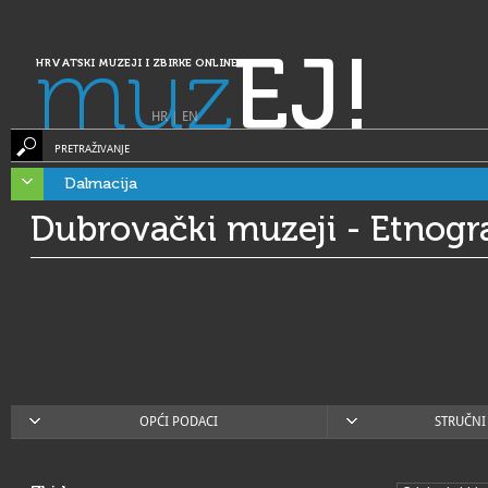
muz
EJ!
HRVATSKI MUZEJI I ZBIRKE ONLINE
HR
|
EN
PRETRAŽIVANJE
Dalmacija
Dubrovački muzeji - Etnogr
OPĆI PODACI
STRUČNI 