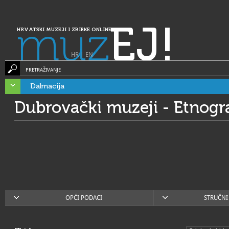
muz
EJ!
HRVATSKI MUZEJI I ZBIRKE ONLINE
HR
|
EN
PRETRAŽIVANJE
Dalmacija
Dubrovački muzeji - Etnogr
OPĆI PODACI
STRUČNI 