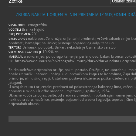
Zbirke
ZBIRKA NAKITA I ORIJENTALNIH PREDMETA IZ SUSJEDNIH DR
etnografska
VRSTA ZBIRKE
Branka Hajdić
VODITELJ
201
BROJ PREDMETA
nakit; posuđe; oružje; orijentalni predmeti; vrčevi; sahani; sinije; k
VRSTA GRAĐE
predmeti; hamajlije; naušnice; prstenje; pojasevi; oglavlja; tepeluci
Balkanski poluotok; Balkan; nekadašnje Osmansko carstvo
TERITORIJ
19./20. st.
VREMENSKO RAZDOBLJE
srebro; mjed; poludrago kamenje; perle; olovo; bakar; bronca; pokosit
MATERIJAL
https://www.dumus.hr/hr/etnografski-muzej/zbirke/zbirka-nakita-i-orijenta
URL
Zbirka sadržava orijentalno oružje, nakit i posuđe. Oružje je, uz uporabnu, imalo
nosilo uz mušku narodnu nošnju u dubrovačkom kraju i to Konavlima, Župi d
primorju, ali i u široj regiji. U stalnom postavu izložene su puške, džeferdari, piš
jatagani.
U ovoj zbirci su i orijentalni predmeti od pokositrenoga bakrenog lima, vrčevi i 
donirani u sklopu Izložbe narodne umjetnosti Jugoslavije, 1954.
Ukrasne kopče za pojas, pafte, od srebra s umetnutim poludragim kamenjem, ob
nakit od srebra, naušnice, prstenje, pojasevi od srebra i oglavlja, tepeluci, čine l
orijentalnih ukrasa.