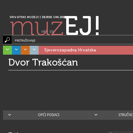
muz
EJ!
HRVATSKI MUZEJI I ZBIRKE ONLINE
HR
|
EN
PRETRAŽIVANJE
Sjeverozapadna Hrvatska
Dvor Trakošćan
OPĆI PODACI
STRUČNI 