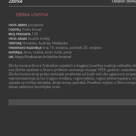
Zbirke
ZBIRKA LOVSTVA
povijesna
VRSTA ZBIRKE
Vinko Kovač
VODITELJ
128
BROJ PREDMETA
lovački trofeji
VRSTA GRAĐE
Hrvatska, Austrija, Madarska
TERITORIJ
kraj 19. stoljeća, početak 20. stoljeća
VREMENSKO RAZDOBLJE
drvo, rožina, kosti, koža, perje
MATERIJAL
https://trakoscan.hr/zbirka-lovstva/
URL
Zbirka lovstva Dvora Trakošćan svjedoči o bogatoj lovačkoj tradiciji velikaške ob
ove Zbirke zatečeni u Dvoru prilikom osnivanja muzeja 1953. godine i ostavština
Zbirka lovstva broji preko stotinjak predmeta od kojih veći dio uglavnom pripada 
najinteresantnija za lov (rogovi srndaća, rogovi jelena, rogovi jelena lopatara, tr
otpada na trofeje tetrijeba, divlje svinej, jastreba. Posebno mjesto u Zbirci imaj
danas zaštićene životinjske vrste.