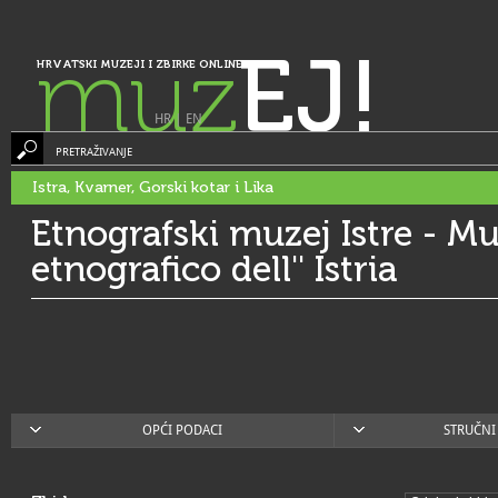
muz
EJ!
HRVATSKI MUZEJI I ZBIRKE ONLINE
HR
|
EN
PRETRAŽIVANJE
Istra, Kvarner, Gorski kotar i Lika
Etnografski muzej Istre - M
etnografico dell'' Istria
OPĆI PODACI
STRUČNI 