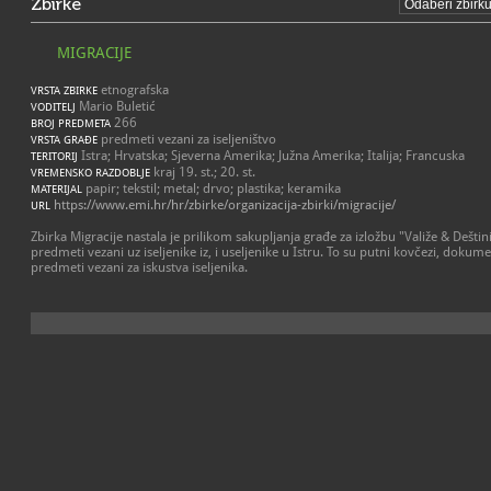
Zbirke
MIGRACIJE
etnografska
VRSTA ZBIRKE
Mario Buletić
VODITELJ
266
BROJ PREDMETA
predmeti vezani za iseljeništvo
VRSTA GRAĐE
Istra; Hrvatska; Sjeverna Amerika; Južna Amerika; Italija; Francuska
TERITORIJ
kraj 19. st.; 20. st.
VREMENSKO RAZDOBLJE
papir; tekstil; metal; drvo; plastika; keramika
MATERIJAL
https://www.emi.hr/hr/zbirke/organizacija-zbirki/migracije/
URL
Zbirka Migracije nastala je prilikom sakupljanja građe za izložbu "Valiže & Deštini:
predmeti vezani uz iseljenike iz, i useljenike u Istru. To su putni kovčezi, dokument
predmeti vezani za iskustva iseljenika.