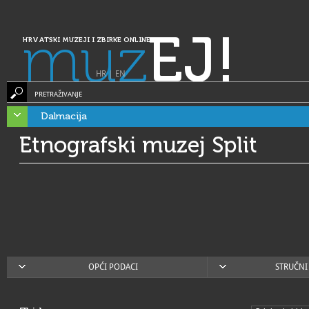
muz
EJ!
HRVATSKI MUZEJI I ZBIRKE ONLINE
HR
|
EN
PRETRAŽIVANJE
Dalmacija
Etnografski muzej Split
OPĆI PODACI
STRUČNI 