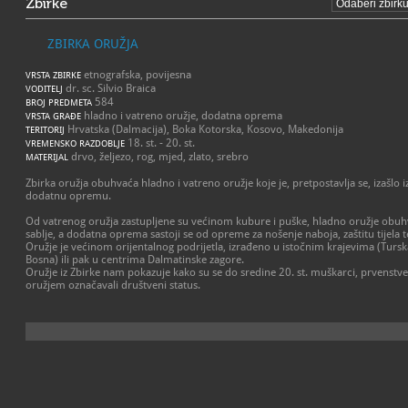
Zbirke
ZBIRKA ORUŽJA
etnografska, povijesna
VRSTA ZBIRKE
dr. sc. Silvio Braica
VODITELJ
584
BROJ PREDMETA
hladno i vatreno oružje, dodatna oprema
VRSTA GRAĐE
Hrvatska (Dalmacija), Boka Kotorska, Kosovo, Makedonija
TERITORIJ
18. st. - 20. st.
VREMENSKO RAZDOBLJE
drvo, željezo, rog, mjed, zlato, srebro
MATERIJAL
Zbirka oružja obuhvaća hladno i vatreno oružje koje je, pretpostavlja se, izašlo i
dodatnu opremu.
Od vatrenog oružja zastupljene su većinom kubure i puške, hladno oružje obuhva
sablje, a dodatna oprema sastoji se od opreme za nošenje naboja, zaštitu tijela 
Oružje je većinom orijentalnog podrijetla, izrađeno u istočnim krajevima (Tursk
Bosna) ili pak u centrima Dalmatinske zagore.
Oružje iz Zbirke nam pokazuje kako su se do sredine 20. st. muškarci, prvenstve
oružjem označavali društveni status.